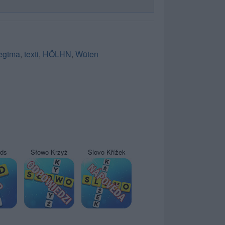
egtma
,
texti
,
HÖLHN
,
Wüten
yds
Słowo Krzyż
Slovo Křížek