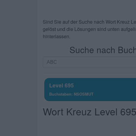
Sind Sie auf der Suche nach
Wort Kreuz L
gelöst und die Lösungen sind unten aufgelis
hinterlassen.
Suche nach Buchs
Suche
nach
Buchstaben.
Geben
Level 695
Sie
Buchstaben: NSOSMUT
alle
Buchstaben
Wort Kreuz Level 69
des
Puzzles
ein: