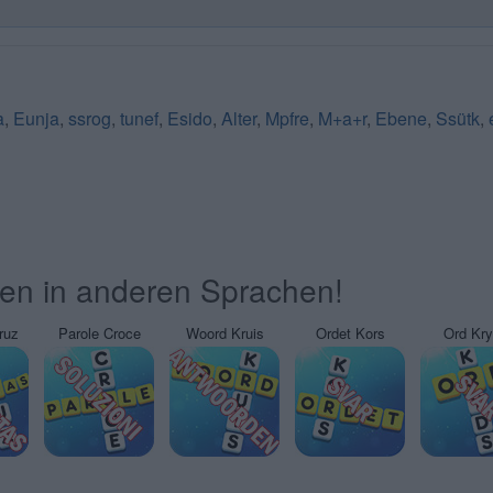
a
,
Eunja
,
ssrog
,
tunef
,
Esido
,
Alter
,
Mpfre
,
M+a+r
,
Ebene
,
Ssütk
,
ten in anderen Sprachen!
ruz
Parole Croce
Woord Kruis
Ordet Kors
Ord Kr