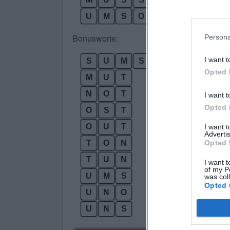
U
M
S
O
N
S
T
Bonusworte:
Persona
I want t
S
U
M
S
Opted 
M
U
T
N
O
T
I want t
Opted 
O
S
T
O
U
T
I want 
Advertis
T
O
N
Opted 
T
U
N
I want t
of my P
U
M
S
was col
Opted 
U
N
O
U
N
S