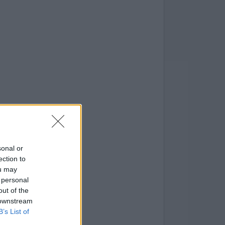
sonal or
ection to
ou may
 personal
out of the
 downstream
B’s List of