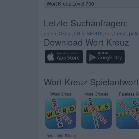
Wort Kreuz Level 700
Letzte Suchanfragen:
eigen
,
Ckegl
,
O l s
,
SEGTh
,
i r r
,
Lersa
,
petr
Download Wort Kreuz
Wort Kreuz Spielantwor
Word Cross
Mots Croisés
Palabras C
Teka Teki Silang