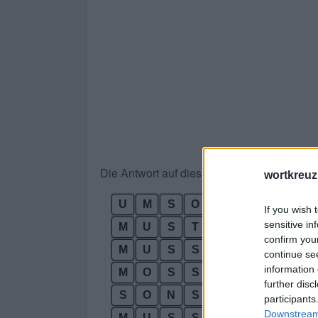
Die Antwort auf dieses Rätsel lautet:
wortkreuz
U
M
S
O
If you wish 
sensitive in
M
U
S
T
confirm you
M
U
S
S
continue se
information 
M
O
S
S
further disc
S
O
N
S
T
participants
Downstream 
M
U
S
S
T