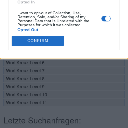
Opted In
Wählen Sie Ihr Level:
I want to opt-out of Collection, Use,
Retention, Sale, and/or Sharing of my
Personal Data that Is Unrelated with the
Wort Kreuz Level 1
Purposes for which it was collected.
Wort Kreuz Level 2
Opted Out
Wort Kreuz Level 3
CONFIRM
Wort Kreuz Level 4
Wort Kreuz Level 5
Wort Kreuz Level 6
Wort Kreuz Level 7
Wort Kreuz Level 8
Wort Kreuz Level 9
Wort Kreuz Level 10
Wort Kreuz Level 11
Letzte Suchanfragen: