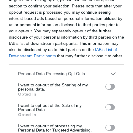
mit Ihrer Freundesliste, mehr Spieler bedeutet mehr Umsatz
section to confirm your selection. Please note that after your
für den Entwickler, also helfen Sie ihm zu wachsen.
opt-out request is processed you may continue seeing
interest-based ads based on personal information utilized by
Suche nach Buchstaben.
us or personal information disclosed to third parties prior to
your opt-out. You may separately opt-out of the further
Geben Sie alle Buchstaben
disclosure of your personal information by third parties on the
des Puzzles ein:
IAB’s list of downstream participants. This information may
also be disclosed by us to third parties on the
IAB’s List of
Downstream Participants
that may further disclose it to other
Suche
Suche
third parties.
nach
Buchstaben.
Personal Data Processing Opt Outs
Wählen Sie Ihr Puzzle aus:
Geben
I want to opt-out of the Sharing of my
Sie
personal data.
alle
Opted In
Puzzle nicht gefunden.
Buchstaben
I want to opt-out of the Sale of my
des
Personal Data.
Puzzles
Opted In
Hier können Sie nach Ihrer Antwort anhand der
ein:
Levelnummer suchen, aber wir empfehlen Ihnen, die Suche
I want to opt-out of processing my
Personal Data for Targeted Advertising.
nach Buchstaben zu verwenden.