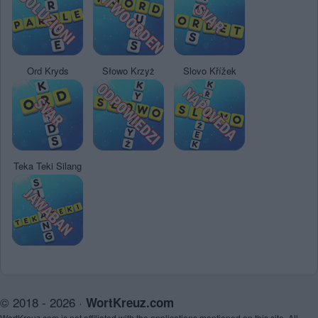
Ord Kryds
Słowo Krzyż
Slovo Křížek
Teka Teki Silang
© 2018 - 2026 ·
WortKreuz.com
WortKreuz.com is not affiliated with the applications mentioned on this site. All