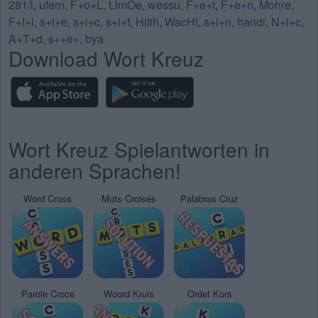
281/l
,
ufern
,
F+o+L
,
LlmOe
,
wessu
,
F+e+t
,
F+e+n
,
Mohre
,
F+I+l
,
s+i+e
,
s+i+c
,
s+i+t
,
Hitih
,
WacHt
,
s+i+n
,
handi
,
N+i+c
,
A+T+d
,
s++e+
,
bya
Download Wort Kreuz
Wort Kreuz Spielantworten in
anderen Sprachen!
Word Cross
Mots Croisés
Palabras Cruz
Parole Croce
Woord Kruis
Ordet Kors