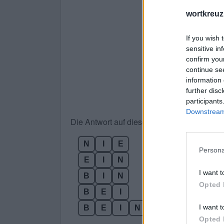
wortkreuz
If you wish 
sensitive in
confirm you
continue se
information 
further disc
participants
Downstream 
Die Antwort auf dieses Rätsel lautet:
N
I
E
Persona
E
I
N
I want t
B
I
N
Opted 
B
E
I
I want t
B
E
I
N
Opted 