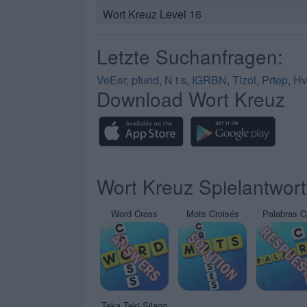
Wort Kreuz Level 16
Letzte Suchanfragen:
VeEer
,
pfund
,
N t s
,
IGRBN
,
Tlzol
,
Prtep
,
Hv
Download Wort Kreuz
Wort Kreuz Spielantwor
Word Cross
Mots Croisés
Palabras C
Teka Teki Silang