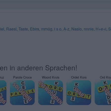
iel
,
Raesl
,
Taste
,
Ebirs
,
mrnüg
,
i s o
,
A-z
,
Naslo
,
nnnie
,
H+e+i
,
S
ten in anderen Sprachen!
ruz
Parole Croce
Woord Kruis
Ordet Kors
Ord Kr