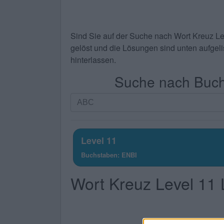
Sind Sie auf der Suche nach
Wort Kreuz L
gelöst und die Lösungen sind unten aufgelis
hinterlassen.
Suche nach Buchs
Suche
nach
Buchstaben.
Geben
Level 11
Sie
Buchstaben: ENBI
alle
Buchstaben
Wort Kreuz Level 11
des
Puzzles
ein: