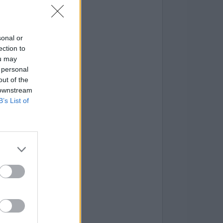
sonal or
ection to
ou may
 personal
out of the
 downstream
B’s List of