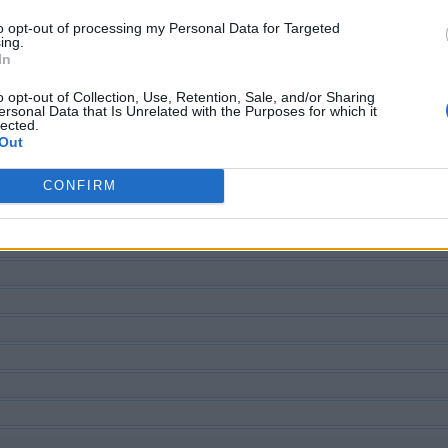
CHE NACH WEITEREN ANTWOR
to opt-out of processing my Personal Data for Targeted
ing.
In
o opt-out of Collection, Use, Retention, Sale, and/or Sharing
d der Levelnummer suchen, aber wir empfehlen Ihnen, die Suc
ersonal Data that Is Unrelated with the Purposes for which it
lected.
Out
CONFIRM