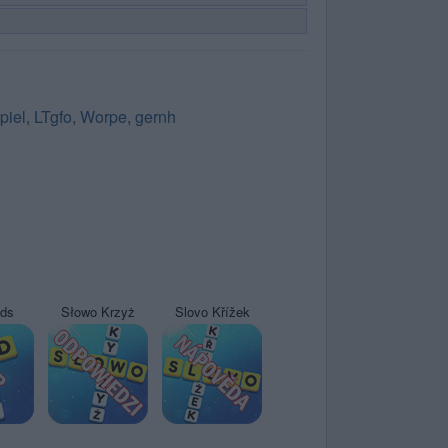
piel
,
LTgfo
,
Worpe
,
gernh
yds
Słowo Krzyż
Slovo Křížek