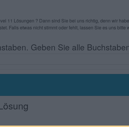
evel 11 Lösungen
? Dann sind Sie bei uns richtig, denn wir ha
tet. Falls etwas nicht stimmt oder fehlt, lassen Sie es uns bit
taben. Geben Sie alle Buchstaben
 Lösung