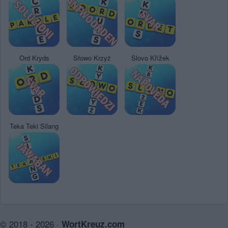
Ord Kryds
Słowo Krzyż
Slovo Křížek
Teka Teki Silang
© 2018 - 2026 ·
WortKreuz.com