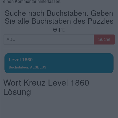
einen Kommentar hinterlassen.
Suche nach Buchstaben. Geben
Sie alle Buchstaben des Puzzles
ein:
Suche
Suche
nach
Buchstaben.
Geben
Level 1860
Sie
Buchstaben: AESELUS
alle
Buchstaben
Wort Kreuz Level 1860
des
Puzzles
Lösung
ein: