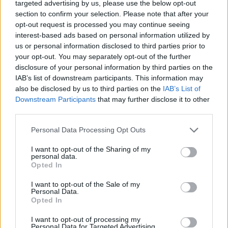
targeted advertising by us, please use the below opt-out
A
S
S
E
section to confirm your selection. Please note that after your
L
A
U
E
S
opt-out request is processed you may continue seeing
interest-based ads based on personal information utilized by
L
A
S
S
E
us or personal information disclosed to third parties prior to
A
U
S
L
E
S
E
your opt-out. You may separately opt-out of the further
disclosure of your personal information by third parties on the
Bonusworte:
IAB’s list of downstream participants. This information may
also be disclosed by us to third parties on the
IAB’s List of
L
A
U
S
E
Downstream Participants
that may further disclose it to other
third parties.
L
E
A
S
E
Personal Data Processing Opt Outs
S
A
U
S
E
L
A
U
E
I want to opt-out of the Sharing of my
personal data.
S
A
U
E
Opted In
S
A
U
S
I want to opt-out of the Sale of my
Personal Data.
S
E
E
S
Opted In
S
E
L
A
I want to opt-out of processing my
Personal Data for Targeted Advertising.