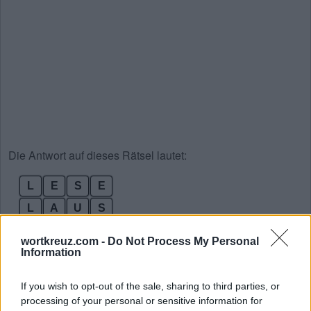
Die Antwort auf dieses Rätsel lautet:
L
E
S
E
L
A
U
S
L
A
S
S
wortkreuz.com -
Do Not Process My Personal
Information
E
U
L
E
E
S
S
E
If you wish to opt-out of the sale, sharing to third parties, or
E
S
E
L
processing of your personal or sensitive information for