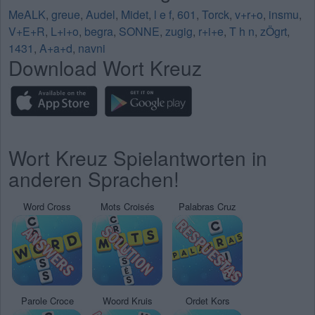
MeALK
,
greue
,
Audel
,
Midet
,
l e f
,
601
,
Torck
,
v+r+o
,
insmu
,
V+E+R
,
L+i+o
,
begra
,
SONNE
,
zugig
,
r+i+e
,
T h n
,
zÖgrt
,
1431
,
A+a+d
,
navni
Download Wort Kreuz
Wort Kreuz Spielantworten in
anderen Sprachen!
Word Cross
Mots Croisés
Palabras Cruz
Parole Croce
Woord Kruis
Ordet Kors