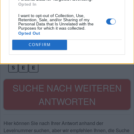
A
L
S
Opted In
A
S
S
I want to opt-out of Collection, Use,
Retention, Sale, and/or Sharing of my
A
U
S
Personal Data that Is Unrelated with the
Purposes for which it was collected.
L
A
S
Opted Out
L
A
U
CONFIRM
L
E
E
S
A
U
S
E
E
SUCHE NACH WEITEREN
ANTWORTEN
Hier können Sie nach Ihrer Antwort anhand der
Levelnummer suchen, aber wir empfehlen Ihnen, die Suche