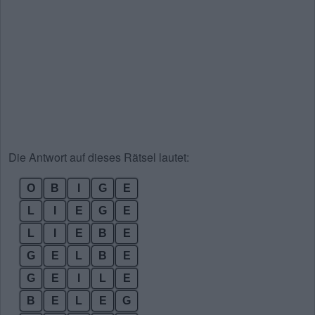
Die Antwort auf dieses Rätsel lautet:
O
B
I
G
E
L
I
E
G
E
L
I
E
B
E
G
E
L
B
E
G
E
I
L
E
B
E
L
E
G