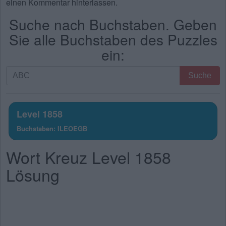
einen Kommentar hinterlassen.
Suche nach Buchstaben. Geben
Sie alle Buchstaben des Puzzles
ein:
Suche
Suche
nach
Buchstaben.
Geben
Level 1858
Sie
Buchstaben: ILEOEGB
alle
Buchstaben
Wort Kreuz Level 1858
des
Puzzles
Lösung
ein: