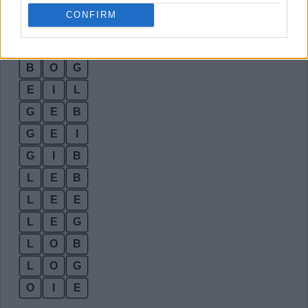
O
B
I
G
CONFIRM
B
E
I
B
I
G
B
O
G
E
I
L
G
E
B
G
E
I
G
I
B
L
E
B
L
E
E
L
E
G
L
O
B
L
O
G
O
I
E