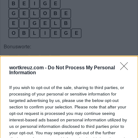
B
E
I
G
E
G
E
L
O
B
E
E
I
G
E
L
B
O
B
L
I
E
G
E
Bonusworte:
B
E
E
I
L
wortkreuz.com -
Do Not Process My Personal
B
E
L
O
G
Information
B
I
E
G
E
If you wish to opt-out of the sale, sharing to third parties, or
B
L
E
I
E
processing of your personal or sensitive information for
G
E
L
O
B
targeted advertising by us, please use the below opt-out
section to confirm your selection. Please note that after your
I
G
E
L
E
opt-out request is processed you may continue seeing
L
E
I
B
E
interest-based ads based on personal information utilized by
us or personal information disclosed to third parties prior to
B
E
I
L
your opt-out. You may separately opt-out of the further