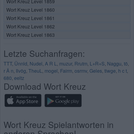
Wort Kreuz Level 1859
Wort Kreuz Level 1860
Wort Kreuz Level 1861
Wort Kreuz Level 1862
Wort Kreuz Level 1863
Letzte Suchanfragen:
TTT
,
Ünnld
,
Nudel
,
A R L
,
muzur
,
Rrutm
,
L+R+S
,
Naggu
,
tö
,
r Ä n
,
Ilvög
,
TheuL
,
mogel
,
Fairm
,
osrmv
,
Geles
,
tiwge
,
h c t
,
680
,
eeltz
Download Wort Kreuz
Wort Kreuz Spielantworten in
anderen Sprachen!