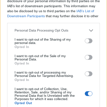
B
I
E
G
disclosure of your personal information by third parties on the
IAB’s list of downstream participants. This information may
B
L
E
I
also be disclosed by us to third parties on the
IAB’s List of
E
I
L
E
Downstream Participants
that may further disclose it to other
third parties.
G
E
B
E
Personal Data Processing Opt Outs
G
E
I
L
G
E
L
B
I want to opt-out of the Sharing of my
personal data.
I
G
E
L
Opted In
I
G
L
E
I want to opt-out of the Sale of my
Personal Data.
L
E
B
E
Opted In
L
E
G
E
I want to opt-out of processing my
Personal Data for Targeted Advertising.
L
E
I
B
Opted In
L
I
E
B
I want to opt-out of Collection, Use,
Retention, Sale, and/or Sharing of my
L
I
E
G
Personal Data that Is Unrelated with the
Purposes for which it was collected.
L
O
B
E
Opted Out