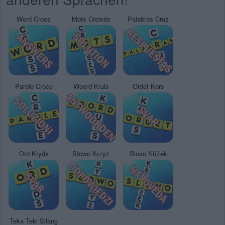
Word Cross
Mots Croisés
Palabras Cruz
Parole Croce
Woord Kruis
Ordet Kors
Ord Kryds
Słowo Krzyż
Slovo Křížek
Teka Teki Silang