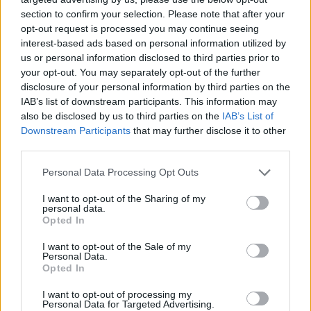
mit Ihrer Freundesliste, mehr Spieler bedeutet mehr Umsatz
section to confirm your selection. Please note that after your
für den Entwickler, also helfen Sie ihm zu wachsen.
opt-out request is processed you may continue seeing
interest-based ads based on personal information utilized by
Suche nach Buchstaben.
us or personal information disclosed to third parties prior to
your opt-out. You may separately opt-out of the further
Geben Sie alle Buchstaben
disclosure of your personal information by third parties on the
des Puzzles ein:
IAB’s list of downstream participants. This information may
also be disclosed by us to third parties on the
IAB’s List of
Downstream Participants
that may further disclose it to other
Suche
Suche
third parties.
nach
Buchstaben.
Personal Data Processing Opt Outs
Wählen Sie Ihr Puzzle aus:
Geben
I want to opt-out of the Sharing of my
Sie
personal data.
alle
Opted In
Puzzle nicht gefunden.
Buchstaben
I want to opt-out of the Sale of my
des
Personal Data.
Puzzles
Opted In
Hier können Sie nach Ihrer Antwort anhand der
ein:
Levelnummer suchen, aber wir empfehlen Ihnen, die Suche
I want to opt-out of processing my
Personal Data for Targeted Advertising.
nach Buchstaben zu verwenden.