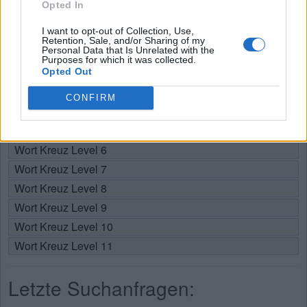
Opted In
Wählen Sie Ihr Level:
I want to opt-out of Collection, Use,
Retention, Sale, and/or Sharing of my
Personal Data that Is Unrelated with the
Wort Kreuz Level 1
Purposes for which it was collected.
Wort Kreuz Level 2
Opted Out
Wort Kreuz Level 3
CONFIRM
Wort Kreuz Level 4
Wort Kreuz Level 5
Wort Kreuz Level 6
Wort Kreuz Level 7
Wort Kreuz Level 8
Wort Kreuz Level 9
Wort Kreuz Level 10
Wort Kreuz Level 11
Letzte Suchanfragen: