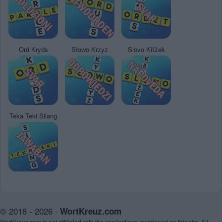
Ord Kryds
Słowo Krzyż
Slovo Křížek
Teka Teki Silang
© 2018 - 2026 ·
WortKreuz.com
WortKreuz.com is not affiliated with the applications mentioned on this site. All