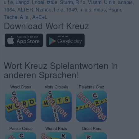
u f e
,
Langd
,
Lnoel
,
tztüe
,
Sturm
,
R f x
,
Vissm
,
U n s
,
аларм
,
1064
,
ALTER
,
Nzmoo
,
l e e
,
1949
,
m a s
,
maus
,
Psgnr
,
Täche
,
A la
,
A+E+L
Download Wort Kreuz
Wort Kreuz Spielantworten in
anderen Sprachen!
Word Cross
Mots Croisés
Palabras Cruz
Parole Croce
Woord Kruis
Ordet Kors