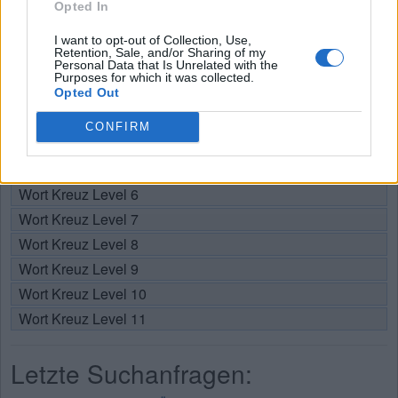
Opted In
Wählen Sie Ihr Level:
I want to opt-out of Collection, Use,
Retention, Sale, and/or Sharing of my
Personal Data that Is Unrelated with the
Wort Kreuz Level 1
Purposes for which it was collected.
Wort Kreuz Level 2
Opted Out
Wort Kreuz Level 3
CONFIRM
Wort Kreuz Level 4
Wort Kreuz Level 5
Wort Kreuz Level 6
Wort Kreuz Level 7
Wort Kreuz Level 8
Wort Kreuz Level 9
Wort Kreuz Level 10
Wort Kreuz Level 11
Letzte Suchanfragen: