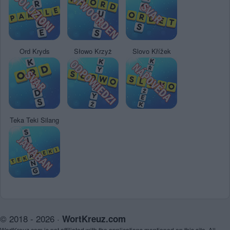
Ord Kryds
Słowo Krzyż
Slovo Křížek
Teka Teki Silang
© 2018 - 2026 ·
WortKreuz.com
WortKreuz.com is not affiliated with the applications mentioned on this site. All