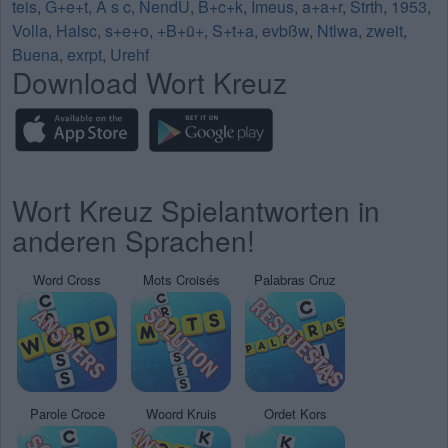
teis
,
G+e+t
,
A s c
,
NendÜ
,
B+c+k
,
Imeus
,
a+a+r
,
Strth
,
1953
,
Volla
,
Halsc
,
s+e+o
,
+B+ü+
,
S+t+a
,
evbßw
,
Ntlwa
,
zweit
,
Buena
,
exrpt
,
Urehf
Download Wort Kreuz
Wort Kreuz Spielantworten in
anderen Sprachen!
Word Cross
Mots Croisés
Palabras Cruz
Parole Croce
Woord Kruis
Ordet Kors