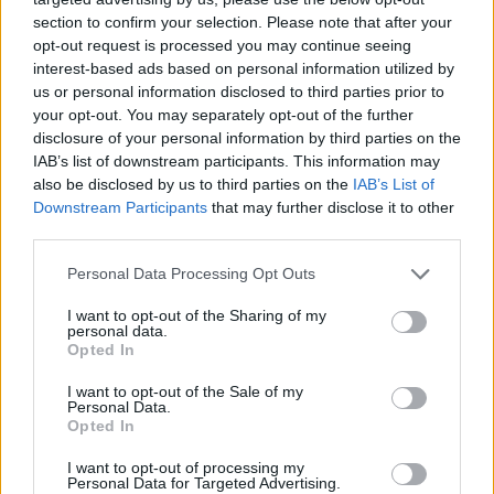
mit Ihrer Freundesliste, mehr Spieler bedeutet mehr Umsatz
section to confirm your selection. Please note that after your
für den Entwickler, also helfen Sie ihm zu wachsen.
opt-out request is processed you may continue seeing
interest-based ads based on personal information utilized by
Suche nach Buchstaben.
us or personal information disclosed to third parties prior to
your opt-out. You may separately opt-out of the further
Geben Sie alle Buchstaben
disclosure of your personal information by third parties on the
des Puzzles ein:
IAB’s list of downstream participants. This information may
also be disclosed by us to third parties on the
IAB’s List of
Downstream Participants
that may further disclose it to other
Suche
Suche
third parties.
nach
Buchstaben.
Personal Data Processing Opt Outs
Wählen Sie Ihr Puzzle aus:
Geben
I want to opt-out of the Sharing of my
Sie
personal data.
alle
Opted In
Puzzle nicht gefunden.
Buchstaben
I want to opt-out of the Sale of my
des
Personal Data.
Puzzles
Opted In
Hier können Sie nach Ihrer Antwort anhand der
ein:
Levelnummer suchen, aber wir empfehlen Ihnen, die Suche
I want to opt-out of processing my
Personal Data for Targeted Advertising.
nach Buchstaben zu verwenden.