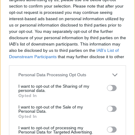
mit Ihrer Freundesliste, mehr Spieler bedeutet mehr Umsatz
section to confirm your selection. Please note that after your
für den Entwickler, also helfen Sie ihm zu wachsen.
opt-out request is processed you may continue seeing
interest-based ads based on personal information utilized by
Suche nach Buchstaben.
us or personal information disclosed to third parties prior to
your opt-out. You may separately opt-out of the further
Geben Sie alle Buchstaben
disclosure of your personal information by third parties on the
des Puzzles ein:
IAB’s list of downstream participants. This information may
also be disclosed by us to third parties on the
IAB’s List of
Downstream Participants
that may further disclose it to other
Suche
Suche
third parties.
nach
Buchstaben.
Personal Data Processing Opt Outs
Wählen Sie Ihr Puzzle aus:
Geben
I want to opt-out of the Sharing of my
Sie
personal data.
alle
Opted In
Puzzle nicht gefunden.
Buchstaben
I want to opt-out of the Sale of my
des
Personal Data.
Puzzles
Opted In
Hier können Sie nach Ihrer Antwort anhand der
ein:
Levelnummer suchen, aber wir empfehlen Ihnen, die Suche
I want to opt-out of processing my
Personal Data for Targeted Advertising.
nach Buchstaben zu verwenden.