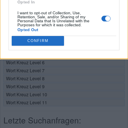
Opted In
Wählen Sie Ihr Level:
I want to opt-out of Collection, Use,
Retention, Sale, and/or Sharing of my
Personal Data that Is Unrelated with the
Wort Kreuz Level 1
Purposes for which it was collected.
Wort Kreuz Level 2
Opted Out
Wort Kreuz Level 3
CONFIRM
Wort Kreuz Level 4
Wort Kreuz Level 5
Wort Kreuz Level 6
Wort Kreuz Level 7
Wort Kreuz Level 8
Wort Kreuz Level 9
Wort Kreuz Level 10
Wort Kreuz Level 11
Letzte Suchanfragen: