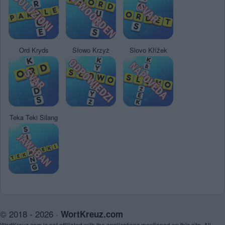
Ord Kryds
Słowo Krzyż
Slovo Křížek
Teka Teki Silang
© 2018 - 2026 ·
WortKreuz.com
WortKreuz.com is not affiliated with the applications mentioned on this site. All