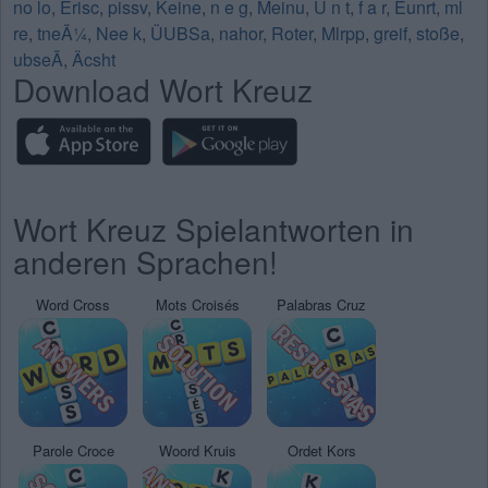
no lo
,
Erisc
,
pissv
,
Keine
,
n e g
,
Meinu
,
U n t
,
f a r
,
Eunrt
,
ml
re
,
tneÃ¼
,
Nee k
,
ÜUBSa
,
nahor
,
Roter
,
Mlrpp
,
greif
,
stoße
,
ubseÃ
,
Äcsht
Download Wort Kreuz
Wort Kreuz Spielantworten in
anderen Sprachen!
Word Cross
Mots Croisés
Palabras Cruz
Parole Croce
Woord Kruis
Ordet Kors