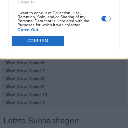
Opted In
Wählen Sie Ihr Level:
I want to opt-out of Collection, Use,
Retention, Sale, and/or Sharing of my
Personal Data that Is Unrelated with the
Wort Kreuz Level 1
Purposes for which it was collected.
Wort Kreuz Level 2
Opted Out
Wort Kreuz Level 3
CONFIRM
Wort Kreuz Level 4
Wort Kreuz Level 5
Wort Kreuz Level 6
Wort Kreuz Level 7
Wort Kreuz Level 8
Wort Kreuz Level 9
Wort Kreuz Level 10
Wort Kreuz Level 11
Letzte Suchanfragen: