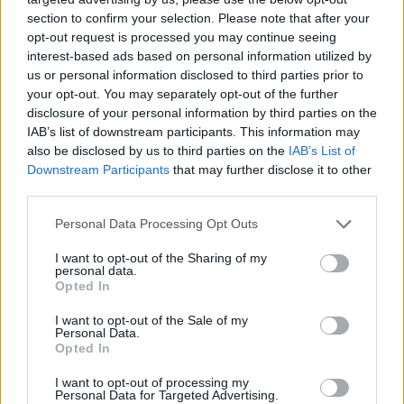
mit Ihrer Freundesliste, mehr Spieler bedeutet mehr Umsatz
section to confirm your selection. Please note that after your
für den Entwickler, also helfen Sie ihm zu wachsen.
opt-out request is processed you may continue seeing
interest-based ads based on personal information utilized by
Suche nach Buchstaben.
us or personal information disclosed to third parties prior to
your opt-out. You may separately opt-out of the further
Geben Sie alle Buchstaben
disclosure of your personal information by third parties on the
des Puzzles ein:
IAB’s list of downstream participants. This information may
also be disclosed by us to third parties on the
IAB’s List of
Downstream Participants
that may further disclose it to other
Suche
Suche
third parties.
nach
Buchstaben.
Personal Data Processing Opt Outs
Wählen Sie Ihr Puzzle aus:
Geben
I want to opt-out of the Sharing of my
Sie
personal data.
alle
Opted In
Puzzle nicht gefunden.
Buchstaben
I want to opt-out of the Sale of my
des
Personal Data.
Puzzles
Opted In
Hier können Sie nach Ihrer Antwort anhand der
ein:
Levelnummer suchen, aber wir empfehlen Ihnen, die Suche
I want to opt-out of processing my
Personal Data for Targeted Advertising.
nach Buchstaben zu verwenden.