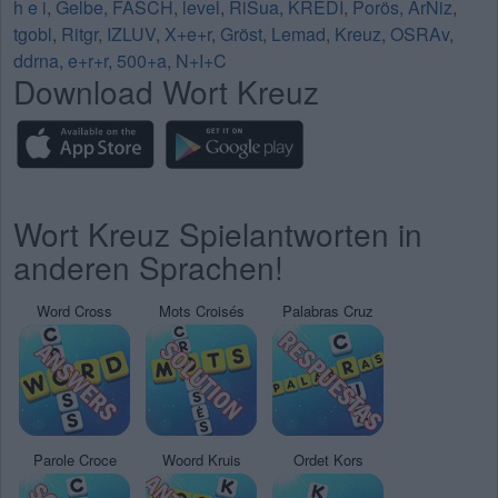
h e i
,
Gelbe
,
FASCH
,
level
,
RiSua
,
KREDI
,
Porös
,
ArNiz
,
tgobl
,
Ritgr
,
IZLUV
,
X+e+r
,
Gröst
,
Lemad
,
Kreuz
,
OSRAv
,
ddrna
,
e+r+r
,
500+a
,
N+I+C
Download Wort Kreuz
Wort Kreuz Spielantworten in
anderen Sprachen!
Word Cross
Mots Croisés
Palabras Cruz
Parole Croce
Woord Kruis
Ordet Kors