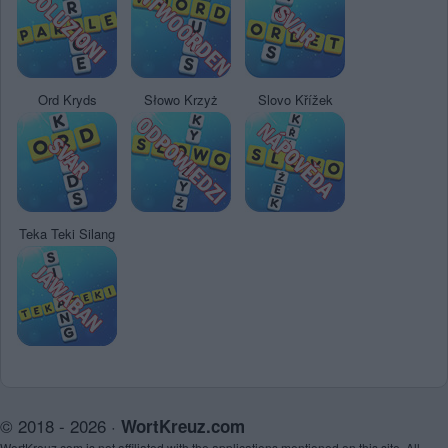
Ord Kryds
Słowo Krzyż
Slovo Křížek
Teka Teki Silang
© 2018 - 2026 ·
WortKreuz.com
WortKreuz.com is not affiliated with the applications mentioned on this site. All