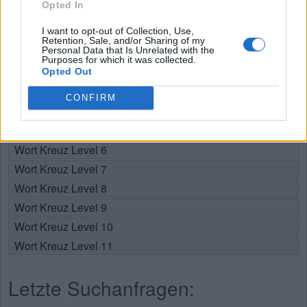
Opted In
Wählen Sie Ihr Level:
I want to opt-out of Collection, Use,
Retention, Sale, and/or Sharing of my
Personal Data that Is Unrelated with the
Wort Kreuz Level 1
Purposes for which it was collected.
Wort Kreuz Level 2
Opted Out
Wort Kreuz Level 3
CONFIRM
Wort Kreuz Level 4
Wort Kreuz Level 5
Wort Kreuz Level 6
Wort Kreuz Level 7
Wort Kreuz Level 8
Wort Kreuz Level 9
Wort Kreuz Level 10
Wort Kreuz Level 11
Letzte Suchanfragen: