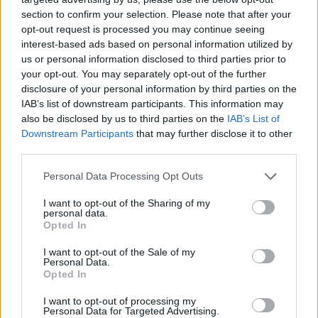
mit Ihrer Freundesliste, mehr Spieler bedeutet mehr Umsatz
section to confirm your selection. Please note that after your
für den Entwickler, also helfen Sie ihm zu wachsen.
opt-out request is processed you may continue seeing
interest-based ads based on personal information utilized by
Suche nach Buchstaben.
us or personal information disclosed to third parties prior to
your opt-out. You may separately opt-out of the further
Geben Sie alle Buchstaben
disclosure of your personal information by third parties on the
des Puzzles ein:
IAB’s list of downstream participants. This information may
also be disclosed by us to third parties on the
IAB’s List of
Downstream Participants
that may further disclose it to other
Suche
Suche
third parties.
nach
Buchstaben.
Personal Data Processing Opt Outs
Wählen Sie Ihr Puzzle aus:
Geben
I want to opt-out of the Sharing of my
Sie
personal data.
alle
Opted In
Puzzle nicht gefunden.
Buchstaben
I want to opt-out of the Sale of my
des
Personal Data.
Puzzles
Opted In
Hier können Sie nach Ihrer Antwort anhand der
ein:
Levelnummer suchen, aber wir empfehlen Ihnen, die Suche
I want to opt-out of processing my
Personal Data for Targeted Advertising.
nach Buchstaben zu verwenden.