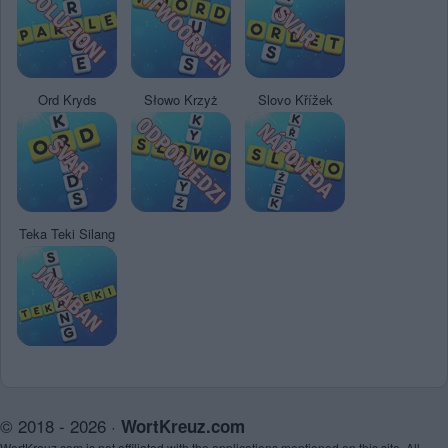
Ord Kryds
Słowo Krzyż
Slovo Křížek
Teka Teki Silang
© 2018 - 2026 ·
WortKreuz.com
WortKreuz.com is not affiliated with the applications mentioned on this site. All