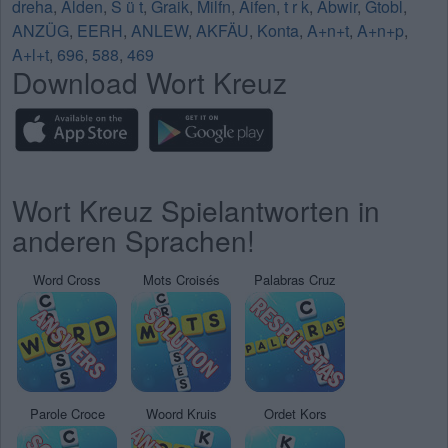
dreha
,
Alden
,
S ü t
,
Graik
,
Milfn
,
Aifen
,
t r k
,
Abwir
,
Gtobl
,
ANZÜG
,
EERH
,
ANLEW
,
AKFÄU
,
Konta
,
A+n+t
,
A+n+p
,
A+l+t
,
696
,
588
,
469
Download Wort Kreuz
Wort Kreuz Spielantworten in
anderen Sprachen!
Word Cross
Mots Croisés
Palabras Cruz
Parole Croce
Woord Kruis
Ordet Kors