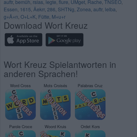
auftr
,
bemüh
,
rsias
,
legte
,
flure
,
UMget
,
Rache
,
TNSEO
,
Essen
,
1615
,
Äekrr
,
286
,
SHTNg
,
Zonea
,
auftr
,
lelba
,
g+Ä+n
,
O+L+K
,
Fütte
,
M+u+r
Download Wort Kreuz
Wort Kreuz Spielantworten in
anderen Sprachen!
Word Cross
Mots Croisés
Palabras Cruz
Parole Croce
Woord Kruis
Ordet Kors