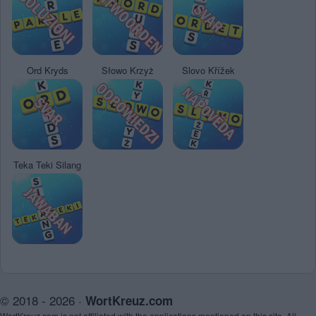
Ord Kryds
Słowo Krzyż
Slovo Křížek
Teka Teki Silang
© 2018 - 2026 ·
WortKreuz.com
WortKreuz.com is not affiliated with the applications mentioned on this site. All