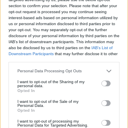
mit Ihrer Freundesliste, mehr Spieler bedeutet mehr Umsatz
section to confirm your selection. Please note that after your
für den Entwickler, also helfen Sie ihm zu wachsen.
opt-out request is processed you may continue seeing
interest-based ads based on personal information utilized by
Suche nach Buchstaben.
us or personal information disclosed to third parties prior to
your opt-out. You may separately opt-out of the further
Geben Sie alle Buchstaben
disclosure of your personal information by third parties on the
des Puzzles ein:
IAB’s list of downstream participants. This information may
also be disclosed by us to third parties on the
IAB’s List of
Downstream Participants
that may further disclose it to other
Suche
Suche
third parties.
nach
Buchstaben.
Personal Data Processing Opt Outs
Wählen Sie Ihr Puzzle aus:
Geben
I want to opt-out of the Sharing of my
Sie
personal data.
alle
Opted In
Puzzle nicht gefunden.
Buchstaben
I want to opt-out of the Sale of my
des
Personal Data.
Puzzles
Opted In
Hier können Sie nach Ihrer Antwort anhand der
ein:
Levelnummer suchen, aber wir empfehlen Ihnen, die Suche
I want to opt-out of processing my
Personal Data for Targeted Advertising.
nach Buchstaben zu verwenden.