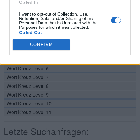
Opted In
Wählen Sie Ihr Level:
I want to opt-out of Collection, Use,
Retention, Sale, and/or Sharing of my
Personal Data that Is Unrelated with the
Wort Kreuz Level 1
Purposes for which it was collected.
Wort Kreuz Level 2
Opted Out
Wort Kreuz Level 3
CONFIRM
Wort Kreuz Level 4
Wort Kreuz Level 5
Wort Kreuz Level 6
Wort Kreuz Level 7
Wort Kreuz Level 8
Wort Kreuz Level 9
Wort Kreuz Level 10
Wort Kreuz Level 11
Letzte Suchanfragen: