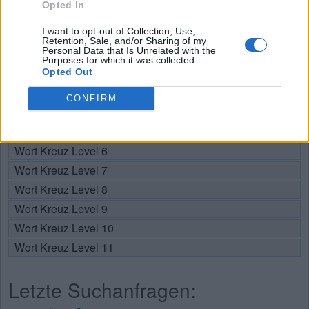
Opted In
Wählen Sie Ihr Level:
I want to opt-out of Collection, Use,
Retention, Sale, and/or Sharing of my
Personal Data that Is Unrelated with the
Wort Kreuz Level 1
Purposes for which it was collected.
Wort Kreuz Level 2
Opted Out
Wort Kreuz Level 3
CONFIRM
Wort Kreuz Level 4
Wort Kreuz Level 5
Wort Kreuz Level 6
Wort Kreuz Level 7
Wort Kreuz Level 8
Wort Kreuz Level 9
Wort Kreuz Level 10
Wort Kreuz Level 11
Letzte Suchanfragen: