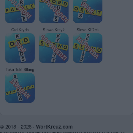
Ord Kryds
Słowo Krzyż
Slovo Křížek
Teka Teki Silang
© 2018 - 2026 ·
WortKreuz.com
WortKreuz.com is not affiliated with the applications mentioned on this site. All