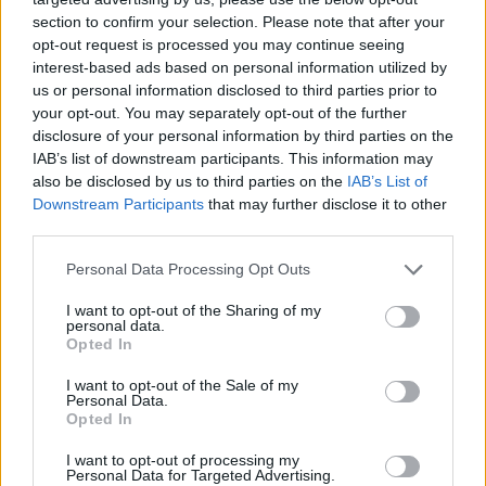
mit Ihrer Freundesliste, mehr Spieler bedeutet mehr Umsatz
section to confirm your selection. Please note that after your
für den Entwickler, also helfen Sie ihm zu wachsen.
opt-out request is processed you may continue seeing
interest-based ads based on personal information utilized by
Suche nach Buchstaben.
us or personal information disclosed to third parties prior to
your opt-out. You may separately opt-out of the further
Geben Sie alle Buchstaben
disclosure of your personal information by third parties on the
des Puzzles ein:
IAB’s list of downstream participants. This information may
also be disclosed by us to third parties on the
IAB’s List of
Downstream Participants
that may further disclose it to other
Suche
Suche
third parties.
nach
Buchstaben.
Personal Data Processing Opt Outs
Wählen Sie Ihr Puzzle aus:
Geben
I want to opt-out of the Sharing of my
Sie
personal data.
alle
Opted In
Puzzle nicht gefunden.
Buchstaben
I want to opt-out of the Sale of my
des
Personal Data.
Puzzles
Opted In
Hier können Sie nach Ihrer Antwort anhand der
ein:
Levelnummer suchen, aber wir empfehlen Ihnen, die Suche
I want to opt-out of processing my
Personal Data for Targeted Advertising.
nach Buchstaben zu verwenden.