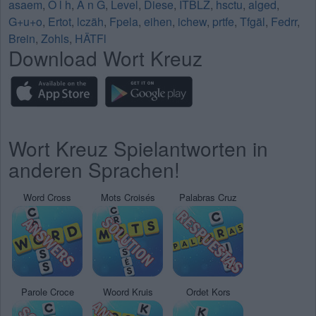
asaem
,
Ö l h
,
Ä n G
,
Level
,
Diese
,
ITBLZ
,
hsctu
,
alged
,
G+u+o
,
Ertot
,
lczäh
,
Fpela
,
eihen
,
ichew
,
prtfe
,
Tfgäl
,
Fedrr
,
Brein
,
Zohls
,
HÄTFl
Download Wort Kreuz
Wort Kreuz Spielantworten in
anderen Sprachen!
Word Cross
Mots Croisés
Palabras Cruz
Parole Croce
Woord Kruis
Ordet Kors