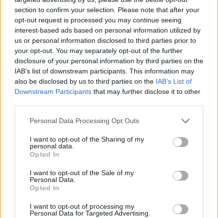
mit Ihrer Freundesliste, mehr Spieler bedeutet mehr Umsatz
section to confirm your selection. Please note that after your
für den Entwickler, also helfen Sie ihm zu wachsen.
opt-out request is processed you may continue seeing
interest-based ads based on personal information utilized by
Suche nach Buchstaben.
us or personal information disclosed to third parties prior to
your opt-out. You may separately opt-out of the further
Geben Sie alle Buchstaben
disclosure of your personal information by third parties on the
des Puzzles ein:
IAB’s list of downstream participants. This information may
also be disclosed by us to third parties on the
IAB’s List of
Downstream Participants
that may further disclose it to other
Suche
Suche
third parties.
nach
Buchstaben.
Personal Data Processing Opt Outs
Wählen Sie Ihr Puzzle aus:
Geben
I want to opt-out of the Sharing of my
Sie
personal data.
alle
Opted In
Puzzle nicht gefunden.
Buchstaben
I want to opt-out of the Sale of my
des
Personal Data.
Puzzles
Opted In
Hier können Sie nach Ihrer Antwort anhand der
ein:
Levelnummer suchen, aber wir empfehlen Ihnen, die Suche
I want to opt-out of processing my
Personal Data for Targeted Advertising.
nach Buchstaben zu verwenden.