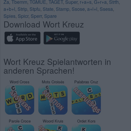
Za
,
Tbemm
,
TGMUE
,
TAGET
,
Super
,
r+a+s
,
G+r+a
,
Strth
,
a+b+l
,
Strip
,
Stpfu
,
State
,
Stamp
,
Ssose
,
a+l+l
,
Ssesa
,
Spies
,
Spicr
,
Sperr
,
Spare
Download Wort Kreuz
Wort Kreuz Spielantworten in
anderen Sprachen!
Word Cross
Mots Croisés
Palabras Cruz
Parole Croce
Woord Kruis
Ordet Kors