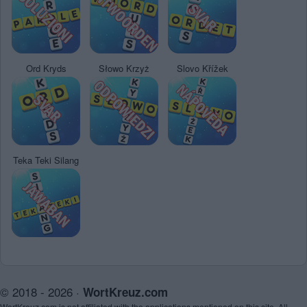
Ord Kryds
Słowo Krzyż
Slovo Křížek
Teka Teki Silang
© 2018 - 2026 ·
WortKreuz.com
WortKreuz.com is not affiliated with the applications mentioned on this site. All