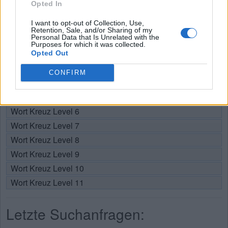
Opted In
Wählen Sie Ihr Level:
I want to opt-out of Collection, Use,
Retention, Sale, and/or Sharing of my
Personal Data that Is Unrelated with the
Wort Kreuz Level 1
Purposes for which it was collected.
Wort Kreuz Level 2
Opted Out
Wort Kreuz Level 3
CONFIRM
Wort Kreuz Level 4
Wort Kreuz Level 5
Wort Kreuz Level 6
Wort Kreuz Level 7
Wort Kreuz Level 8
Wort Kreuz Level 9
Wort Kreuz Level 10
Wort Kreuz Level 11
Letzte Suchanfragen: