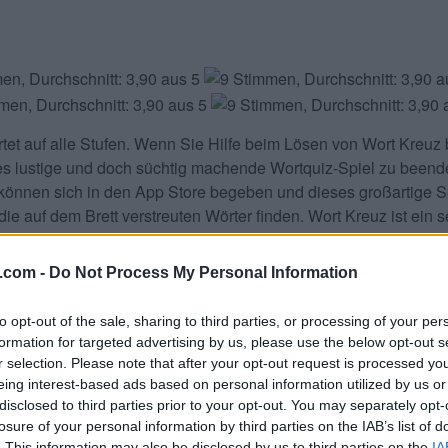
tet
auf alle Stufen. Wenn Sie Hilfe beim Lösen von
Wort Kreuz
es lustige und doch süchtig machende Wortquiz-Spiel zu beende
können sich in den App Store begeben und dieses großartige Sp
ie auf dem Brett verstreuten Wörter finden. Wort Kreuz ist ein s
 finden sollten, um Wörter zu bilden. Holen Sie sich jetzt Ihr
 oder Google Play Store und holen Sie sich Wort Kreuz kostenl
.com -
Do Not Process My Personal Information
h Teilen und bewerten Sie das Spiel mit Ihrer Freundesliste, 
.
to opt-out of the sale, sharing to third parties, or processing of your per
formation for targeted advertising by us, please use the below opt-out s
aben. Geben Sie alle Buchstabe
r selection. Please note that after your opt-out request is processed y
eing interest-based ads based on personal information utilized by us or
disclosed to third parties prior to your opt-out. You may separately opt-
losure of your personal information by third parties on the IAB’s list of
. This information may also be disclosed by us to third parties on the
IA