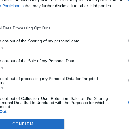
Wählen Sie Ihr Puzzle aus:
Participants
that may further disclose it to other third parties.
l Data Processing Opt Outs
o opt-out of the Sharing of my personal data.
d der Levelnummer suchen, aber wir empfehlen Ihnen, die Suc
In
o opt-out of the Sale of my Personal Data.
In
to opt-out of processing my Personal Data for Targeted
ing.
In
o opt-out of Collection, Use, Retention, Sale, and/or Sharing
ersonal Data that Is Unrelated with the Purposes for which it
lected.
Out
CONFIRM