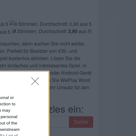
(
9
Stimmen, Durchschnitt:
3,90
aus 5
)
brauchen, dann suchen Sie nicht weiter,
n. Perfekt für Besitzer von iOS- und
iel kostenlos abholen. Lösen Sie die
ehr einfaches und interessantes Spiel, in
 iPhone, iPad, iPod und/oder Android-Gerät
os ab. Bitte unterstützen Sie WePlay Word
mehr Spieler bedeutet mehr Umsatz für den
sonal or
ection to
n des Puzzles ein:
ou may
 personal
Suche
out of the
 downstream
B’s List of