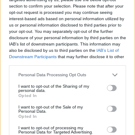
mit Ihrer Freundesliste, mehr Spieler bedeutet mehr Umsatz
section to confirm your selection. Please note that after your
für den Entwickler, also helfen Sie ihm zu wachsen.
opt-out request is processed you may continue seeing
interest-based ads based on personal information utilized by
Suche nach Buchstaben.
us or personal information disclosed to third parties prior to
your opt-out. You may separately opt-out of the further
Geben Sie alle Buchstaben
disclosure of your personal information by third parties on the
des Puzzles ein:
IAB’s list of downstream participants. This information may
also be disclosed by us to third parties on the
IAB’s List of
Downstream Participants
that may further disclose it to other
Suche
Suche
third parties.
nach
Buchstaben.
Personal Data Processing Opt Outs
Wählen Sie Ihr Puzzle aus:
Geben
I want to opt-out of the Sharing of my
Sie
personal data.
alle
Opted In
Puzzle nicht gefunden.
Buchstaben
I want to opt-out of the Sale of my
des
Personal Data.
Puzzles
Opted In
Hier können Sie nach Ihrer Antwort anhand der
ein:
Levelnummer suchen, aber wir empfehlen Ihnen, die Suche
I want to opt-out of processing my
Personal Data for Targeted Advertising.
nach Buchstaben zu verwenden.