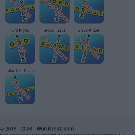
Ord Kryds
Słowo Krzyż
Slovo Křížek
Teka Teki Silang
© 2018 - 2026 ·
WortKreuz.com
WortKreuz.com is not affiliated with the applications mentioned on this site. All