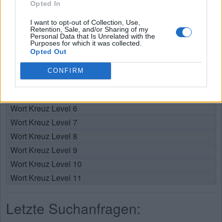
Opted In
Wählen Sie Ihr Level:
I want to opt-out of Collection, Use,
Retention, Sale, and/or Sharing of my
Personal Data that Is Unrelated with the
Wort Kreuz Level 1
Purposes for which it was collected.
Wort Kreuz Level 2
Opted Out
Wort Kreuz Level 3
CONFIRM
Wort Kreuz Level 4
Wort Kreuz Level 5
Wort Kreuz Level 6
Wort Kreuz Level 7
Wort Kreuz Level 8
Wort Kreuz Level 9
Wort Kreuz Level 10
Wort Kreuz Level 11
Letzte Suchanfragen: