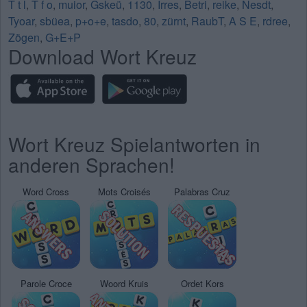
T t l
,
T f o
,
muior
,
Gskeü
,
1130
,
Irres
,
Betri
,
reike
,
Nesdt
,
Tyoar
,
sbüea
,
p+o+e
,
tasdo
,
80
,
zürnt
,
RaubT
,
A S E
,
rdree
,
Zögen
,
G+E+P
Download Wort Kreuz
Wort Kreuz Spielantworten in
anderen Sprachen!
Word Cross
Mots Croisés
Palabras Cruz
Parole Croce
Woord Kruis
Ordet Kors