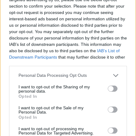
mit Ihrer Freundesliste, mehr Spieler bedeutet mehr Umsatz
section to confirm your selection. Please note that after your
für den Entwickler, also helfen Sie ihm zu wachsen.
opt-out request is processed you may continue seeing
interest-based ads based on personal information utilized by
Suche nach Buchstaben.
us or personal information disclosed to third parties prior to
your opt-out. You may separately opt-out of the further
Geben Sie alle Buchstaben
disclosure of your personal information by third parties on the
des Puzzles ein:
IAB’s list of downstream participants. This information may
also be disclosed by us to third parties on the
IAB’s List of
Downstream Participants
that may further disclose it to other
Suche
Suche
third parties.
nach
Buchstaben.
Personal Data Processing Opt Outs
Wählen Sie Ihr Puzzle aus:
Geben
I want to opt-out of the Sharing of my
Sie
personal data.
alle
Opted In
Puzzle nicht gefunden.
Buchstaben
I want to opt-out of the Sale of my
des
Personal Data.
Puzzles
Opted In
Hier können Sie nach Ihrer Antwort anhand der
ein:
Levelnummer suchen, aber wir empfehlen Ihnen, die Suche
I want to opt-out of processing my
Personal Data for Targeted Advertising.
nach Buchstaben zu verwenden.