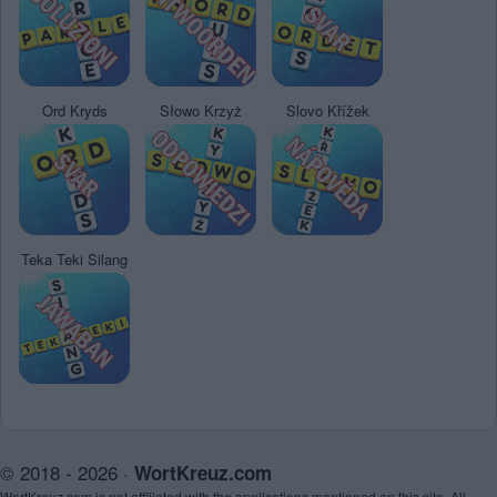
Ord Kryds
Słowo Krzyż
Slovo Křížek
Teka Teki Silang
© 2018 - 2026 ·
WortKreuz.com
WortKreuz.com is not affiliated with the applications mentioned on this site. All