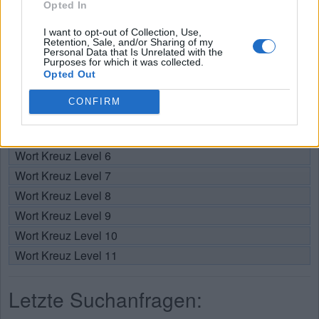
Opted In
Wählen Sie Ihr Level:
I want to opt-out of Collection, Use,
Retention, Sale, and/or Sharing of my
Personal Data that Is Unrelated with the
Wort Kreuz Level 1
Purposes for which it was collected.
Wort Kreuz Level 2
Opted Out
Wort Kreuz Level 3
CONFIRM
Wort Kreuz Level 4
Wort Kreuz Level 5
Wort Kreuz Level 6
Wort Kreuz Level 7
Wort Kreuz Level 8
Wort Kreuz Level 9
Wort Kreuz Level 10
Wort Kreuz Level 11
Letzte Suchanfragen: