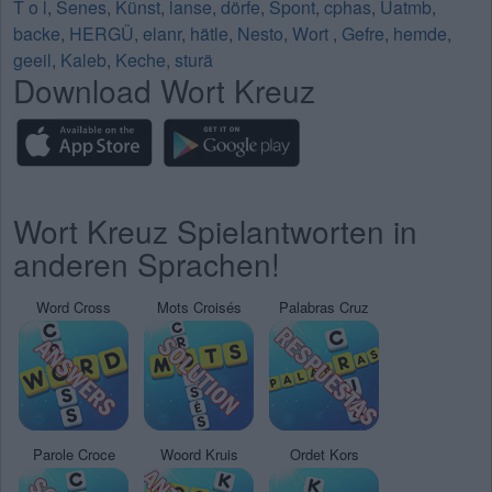
T o l
,
Senes
,
Künst
,
lanse
,
dörfe
,
Spont
,
cphas
,
Uatmb
,
backe
,
HERGÜ
,
elanr
,
hätle
,
Nesto
,
Wort
,
Gefre
,
hemde
,
geeil
,
Kaleb
,
Keche
,
sturä
Download Wort Kreuz
Wort Kreuz Spielantworten in
anderen Sprachen!
Word Cross
Mots Croisés
Palabras Cruz
Parole Croce
Woord Kruis
Ordet Kors