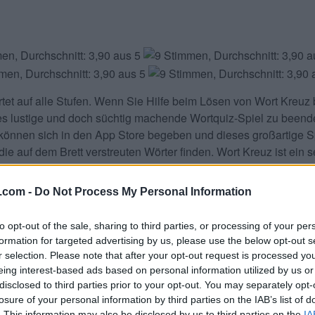
tet
auf alle Stufen. Wenn Sie Hilfe beim Lösen von
Wort Kreuz
es lustige und doch süchtig machende Wortquiz-Spiel zu beende
können sich in den App Store begeben und dieses großartige Sp
ie auf dem Brett verstreuten Wörter finden. Wort Kreuz ist ein s
 finden sollten, um Wörter zu bilden. Holen Sie sich jetzt Ihr
 oder Google Play Store und holen Sie sich Wort Kreuz kostenl
.com -
Do Not Process My Personal Information
h Teilen und bewerten Sie das Spiel mit Ihrer Freundesliste, 
.
to opt-out of the sale, sharing to third parties, or processing of your per
formation for targeted advertising by us, please use the below opt-out s
aben. Geben Sie alle Buchstabe
r selection. Please note that after your opt-out request is processed y
eing interest-based ads based on personal information utilized by us or
disclosed to third parties prior to your opt-out. You may separately opt-
losure of your personal information by third parties on the IAB’s list of
. This information may also be disclosed by us to third parties on the
IA