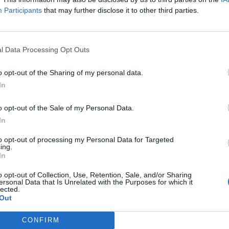
Wählen Sie Ihr Puzzle aus:
Participants
that may further disclose it to other third parties.
l Data Processing Opt Outs
o opt-out of the Sharing of my personal data.
d der Levelnummer suchen, aber wir empfehlen Ihnen, die Suc
In
o opt-out of the Sale of my Personal Data.
In
to opt-out of processing my Personal Data for Targeted
ing.
In
o opt-out of Collection, Use, Retention, Sale, and/or Sharing
ersonal Data that Is Unrelated with the Purposes for which it
lected.
Out
CONFIRM