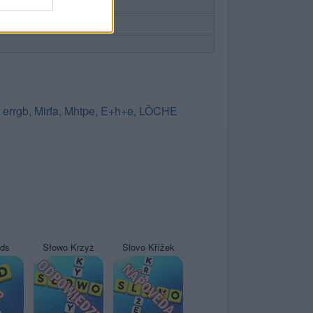
,
errgb
,
Mirfa
,
Mhtpe
,
E+h+e
,
LÖCHE
yds
Słowo Krzyż
Slovo Křížek