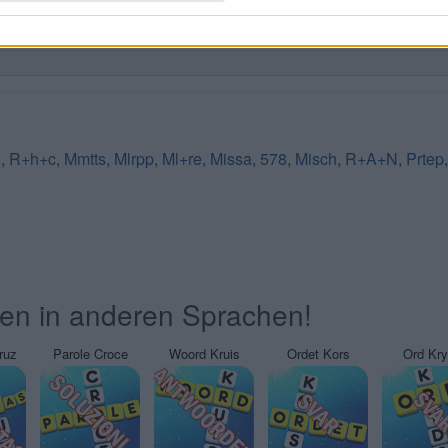
n
,
R+h+c
,
Mmtts
,
Mlrpp
,
Ml+re
,
Missa
,
578
,
Misch
,
R+A+N
,
Prtep
ten in anderen Sprachen!
ruz
Parole Croce
Woord Kruis
Ordet Kors
Ord Kr