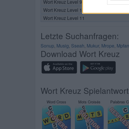
Wort Kreuz Level 9
Wort Kreuz Level 10
Wort Kreuz Level 11
Letzte Suchanfragen:
Sonup
,
Musig
,
Sseah
,
Mukur
,
Mrope
,
Mpfa
Download Wort Kreuz
Wort Kreuz Spielantwor
Word Cross
Mots Croisés
Palabras C