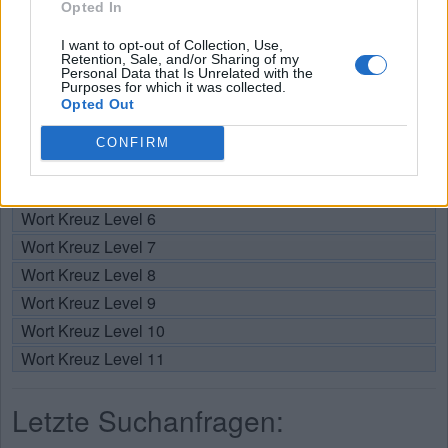
Opted In
Wählen Sie Ihr Level:
I want to opt-out of Collection, Use,
Retention, Sale, and/or Sharing of my
Personal Data that Is Unrelated with the
Wort Kreuz Level 1
Purposes for which it was collected.
Wort Kreuz Level 2
Opted Out
Wort Kreuz Level 3
CONFIRM
Wort Kreuz Level 4
Wort Kreuz Level 5
Wort Kreuz Level 6
Wort Kreuz Level 7
Wort Kreuz Level 8
Wort Kreuz Level 9
Wort Kreuz Level 10
Wort Kreuz Level 11
Letzte Suchanfragen: