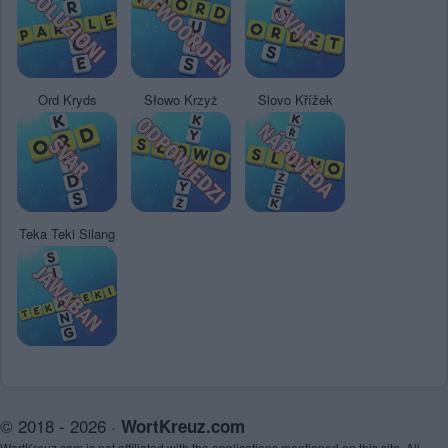
Ord Kryds
Słowo Krzyż
Slovo Křížek
Teka Teki Silang
© 2018 - 2026 ·
WortKreuz.com
WortKreuz.com is not affiliated with the applications mentioned on this site. All