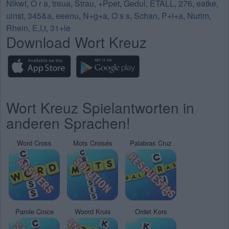
Nlkwt
,
O r a
,
treua
,
Strau
,
+Ppet
,
Gedul
,
ETALL
,
276
,
eatke
,
uinst
,
345&a
,
eeenu
,
N+g+a
,
O s s
,
Schan
,
P+i+a
,
Nurim
,
Rhein
,
E,I,t
,
31+le
Download Wort Kreuz
Wort Kreuz Spielantworten in
anderen Sprachen!
Word Cross
Mots Croisés
Palabras Cruz
Parole Croce
Woord Kruis
Ordet Kors