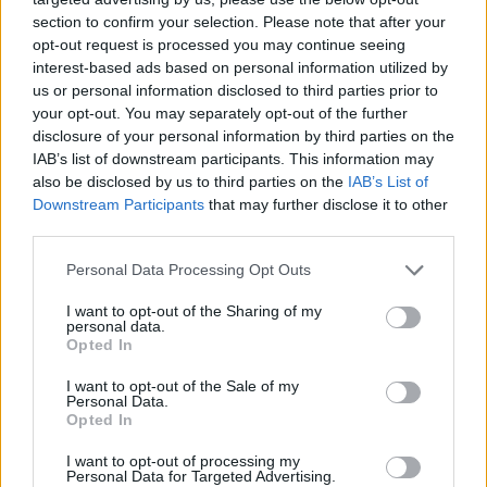
mit Ihrer Freundesliste, mehr Spieler bedeutet mehr Umsatz
section to confirm your selection. Please note that after your
für den Entwickler, also helfen Sie ihm zu wachsen.
opt-out request is processed you may continue seeing
interest-based ads based on personal information utilized by
Suche nach Buchstaben.
us or personal information disclosed to third parties prior to
your opt-out. You may separately opt-out of the further
Geben Sie alle Buchstaben
disclosure of your personal information by third parties on the
des Puzzles ein:
IAB’s list of downstream participants. This information may
also be disclosed by us to third parties on the
IAB’s List of
Downstream Participants
that may further disclose it to other
Suche
Suche
third parties.
nach
Buchstaben.
Personal Data Processing Opt Outs
Wählen Sie Ihr Puzzle aus:
Geben
I want to opt-out of the Sharing of my
Sie
personal data.
alle
Opted In
Puzzle nicht gefunden.
Buchstaben
I want to opt-out of the Sale of my
des
Personal Data.
Puzzles
Opted In
Hier können Sie nach Ihrer Antwort anhand der
ein:
Levelnummer suchen, aber wir empfehlen Ihnen, die Suche
I want to opt-out of processing my
Personal Data for Targeted Advertising.
nach Buchstaben zu verwenden.