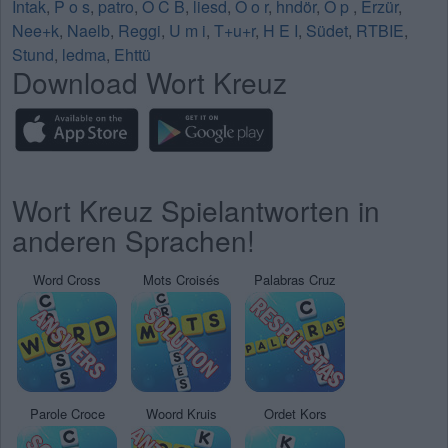
Intak
,
P o s
,
patro
,
O C B
,
liesd
,
O o r
,
hndör
,
O p
,
Erzür
,
Nee+k
,
Naelb
,
Reggi
,
U m i
,
T+u+r
,
H E I
,
Südet
,
RTBIE
,
Stund
,
ledma
,
Ehttü
Download Wort Kreuz
Wort Kreuz Spielantworten in
anderen Sprachen!
Word Cross
Mots Croisés
Palabras Cruz
Parole Croce
Woord Kruis
Ordet Kors