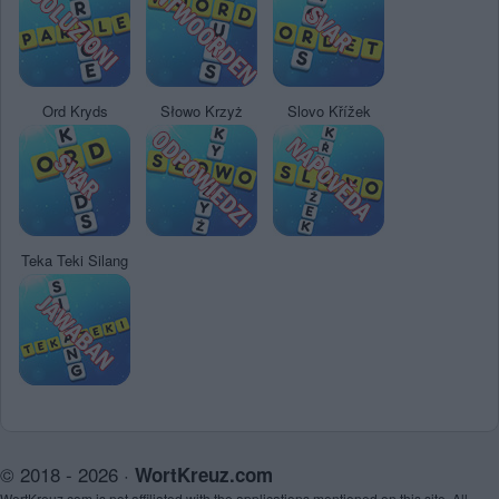
Ord Kryds
Słowo Krzyż
Slovo Křížek
Teka Teki Silang
© 2018 - 2026 ·
WortKreuz.com
WortKreuz.com is not affiliated with the applications mentioned on this site. All