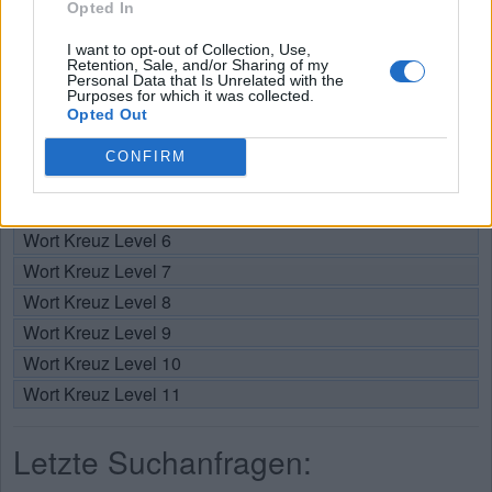
Opted In
Wählen Sie Ihr Level:
I want to opt-out of Collection, Use,
Retention, Sale, and/or Sharing of my
Personal Data that Is Unrelated with the
Wort Kreuz Level 1
Purposes for which it was collected.
Wort Kreuz Level 2
Opted Out
Wort Kreuz Level 3
CONFIRM
Wort Kreuz Level 4
Wort Kreuz Level 5
Wort Kreuz Level 6
Wort Kreuz Level 7
Wort Kreuz Level 8
Wort Kreuz Level 9
Wort Kreuz Level 10
Wort Kreuz Level 11
Letzte Suchanfragen: