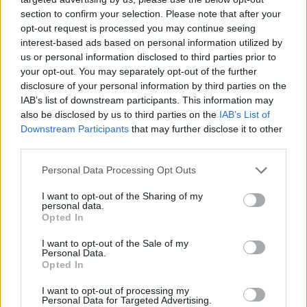
mit Ihrer Freundesliste, mehr Spieler bedeutet mehr Umsatz
section to confirm your selection. Please note that after your
für den Entwickler, also helfen Sie ihm zu wachsen.
opt-out request is processed you may continue seeing
interest-based ads based on personal information utilized by
Suche nach Buchstaben.
us or personal information disclosed to third parties prior to
your opt-out. You may separately opt-out of the further
Geben Sie alle Buchstaben
disclosure of your personal information by third parties on the
des Puzzles ein:
IAB’s list of downstream participants. This information may
also be disclosed by us to third parties on the
IAB’s List of
Downstream Participants
that may further disclose it to other
Suche
Suche
third parties.
nach
Buchstaben.
Personal Data Processing Opt Outs
Wählen Sie Ihr Puzzle aus:
Geben
I want to opt-out of the Sharing of my
Sie
personal data.
alle
Opted In
Puzzle nicht gefunden.
Buchstaben
I want to opt-out of the Sale of my
des
Personal Data.
Puzzles
Opted In
Hier können Sie nach Ihrer Antwort anhand der
ein:
Levelnummer suchen, aber wir empfehlen Ihnen, die Suche
I want to opt-out of processing my
Personal Data for Targeted Advertising.
nach Buchstaben zu verwenden.