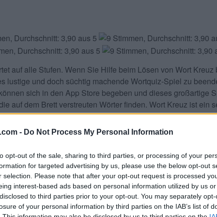
tet
auf alle Stufen. Wenn Sie Hilfe beim Lösen von
Wort Kreuz
es lustige und doch süchtig machende Wortquiz-Spiel zu beende
können sich in den App Store begeben und dieses großartige Sp
ie auf dem Brett verstreuten Wörter finden. Wort Kreuz ist ein s
 finden sollten, um Wörter zu bilden. Holen Sie sich jetzt Ihr
 oder Google Play Store und holen Sie sich Wort Kreuz kostenl
.com -
Do Not Process My Personal Information
h Teilen und bewerten Sie das Spiel mit Ihrer Freundesliste, 
.
to opt-out of the sale, sharing to third parties, or processing of your per
formation for targeted advertising by us, please use the below opt-out s
aben. Geben Sie alle Buchstabe
r selection. Please note that after your opt-out request is processed y
eing interest-based ads based on personal information utilized by us or
disclosed to third parties prior to your opt-out. You may separately opt-
losure of your personal information by third parties on the IAB’s list of
. This information may also be disclosed by us to third parties on the
IA