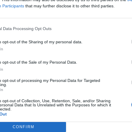
Wählen Sie Ihr Puzzle aus:
Participants
that may further disclose it to other third parties.
l Data Processing Opt Outs
o opt-out of the Sharing of my personal data.
d der Levelnummer suchen, aber wir empfehlen Ihnen, die Suc
In
o opt-out of the Sale of my Personal Data.
In
to opt-out of processing my Personal Data for Targeted
ing.
In
o opt-out of Collection, Use, Retention, Sale, and/or Sharing
ersonal Data that Is Unrelated with the Purposes for which it
lected.
Out
CONFIRM