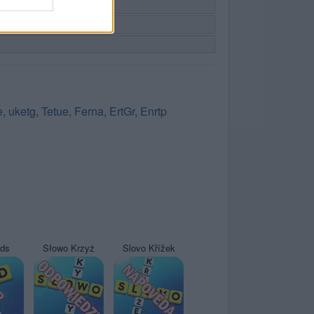
e
,
uketg
,
Tetue
,
Ferna
,
ErtGr
,
Enrtp
yds
Słowo Krzyż
Slovo Křížek