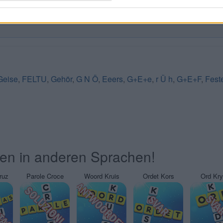
Geise
,
FELTU
,
Gehör
,
G N Ö
,
Eeers
,
G+E+e
,
r Ü h
,
G+E+F
,
Fest
ten in anderen Sprachen!
ruz
Parole Croce
Woord Kruis
Ordet Kors
Ord Kr