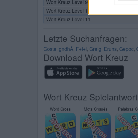
Wort Kreuz Level 9
Wort Kreuz Level 10
Wort Kreuz Level 11
Letzte Suchanfragen:
Goste
,
gndhÃ
,
F+I+l
,
Greig
,
Eruns
,
Gepoc
,
Download Wort Kreuz
Wort Kreuz Spielantwor
Word Cross
Mots Croisés
Palabras C