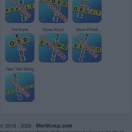
Ord Kryds
Słowo Krzyż
Slovo Křížek
Teka Teki Silang
© 2018 - 2026 ·
WortKreuz.com
WortKreuz.com is not affiliated with the applications mentioned on this site. All