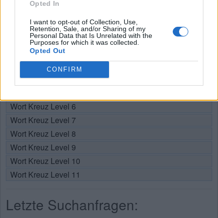
Opted In
Wählen Sie Ihr Level:
I want to opt-out of Collection, Use,
Retention, Sale, and/or Sharing of my
Personal Data that Is Unrelated with the
Wort Kreuz Level 1
Purposes for which it was collected.
Wort Kreuz Level 2
Opted Out
Wort Kreuz Level 3
CONFIRM
Wort Kreuz Level 4
Wort Kreuz Level 5
Wort Kreuz Level 6
Wort Kreuz Level 7
Wort Kreuz Level 8
Wort Kreuz Level 9
Wort Kreuz Level 10
Wort Kreuz Level 11
Letzte Suchanfragen: