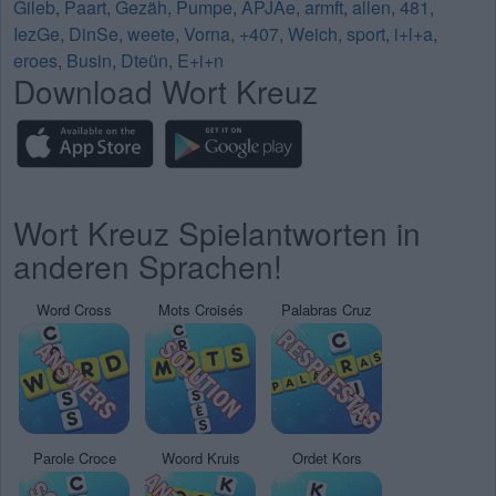
Gileb
,
Paart
,
Gezäh
,
Pumpe
,
APJAe
,
armft
,
allen
,
481
,
IezGe
,
DinSe
,
weete
,
Vorna
,
+407
,
Weich
,
sport
,
i+l+a
,
eroes
,
Busin
,
Dteün
,
E+i+n
Download Wort Kreuz
Wort Kreuz Spielantworten in
anderen Sprachen!
Word Cross
Mots Croisés
Palabras Cruz
Parole Croce
Woord Kruis
Ordet Kors