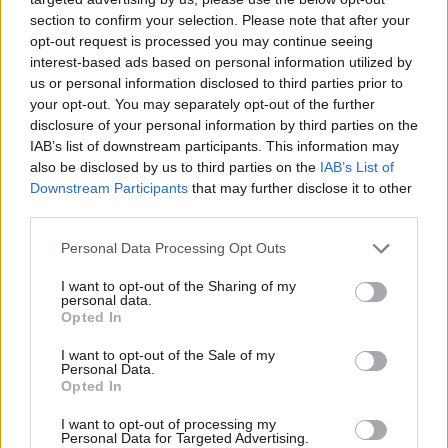
mit Ihrer Freundesliste, mehr Spieler bedeutet mehr Umsatz
section to confirm your selection. Please note that after your
für den Entwickler, also helfen Sie ihm zu wachsen.
opt-out request is processed you may continue seeing
interest-based ads based on personal information utilized by
Suche nach Buchstaben.
us or personal information disclosed to third parties prior to
your opt-out. You may separately opt-out of the further
Geben Sie alle Buchstaben
disclosure of your personal information by third parties on the
des Puzzles ein:
IAB’s list of downstream participants. This information may
also be disclosed by us to third parties on the
IAB’s List of
Downstream Participants
that may further disclose it to other
Suche
Suche
third parties.
nach
Buchstaben.
Personal Data Processing Opt Outs
Wählen Sie Ihr Puzzle aus:
Geben
I want to opt-out of the Sharing of my
Sie
personal data.
alle
Opted In
Puzzle nicht gefunden.
Buchstaben
I want to opt-out of the Sale of my
des
Personal Data.
Puzzles
Opted In
Hier können Sie nach Ihrer Antwort anhand der
ein:
Levelnummer suchen, aber wir empfehlen Ihnen, die Suche
I want to opt-out of processing my
Personal Data for Targeted Advertising.
nach Buchstaben zu verwenden.