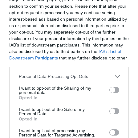
mit Ihrer Freundesliste, mehr Spieler bedeutet mehr Umsatz
section to confirm your selection. Please note that after your
für den Entwickler, also helfen Sie ihm zu wachsen.
opt-out request is processed you may continue seeing
interest-based ads based on personal information utilized by
Suche nach Buchstaben.
us or personal information disclosed to third parties prior to
your opt-out. You may separately opt-out of the further
Geben Sie alle Buchstaben
disclosure of your personal information by third parties on the
des Puzzles ein:
IAB’s list of downstream participants. This information may
also be disclosed by us to third parties on the
IAB’s List of
Downstream Participants
that may further disclose it to other
Suche
Suche
third parties.
nach
Buchstaben.
Personal Data Processing Opt Outs
Wählen Sie Ihr Puzzle aus:
Geben
I want to opt-out of the Sharing of my
Sie
personal data.
alle
Opted In
Puzzle nicht gefunden.
Buchstaben
I want to opt-out of the Sale of my
des
Personal Data.
Puzzles
Opted In
Hier können Sie nach Ihrer Antwort anhand der
ein:
Levelnummer suchen, aber wir empfehlen Ihnen, die Suche
I want to opt-out of processing my
Personal Data for Targeted Advertising.
nach Buchstaben zu verwenden.