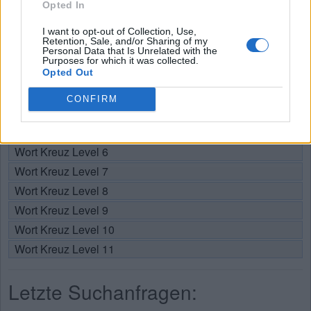
Opted In
Wählen Sie Ihr Level:
I want to opt-out of Collection, Use,
Retention, Sale, and/or Sharing of my
Personal Data that Is Unrelated with the
Wort Kreuz Level 1
Purposes for which it was collected.
Wort Kreuz Level 2
Opted Out
Wort Kreuz Level 3
CONFIRM
Wort Kreuz Level 4
Wort Kreuz Level 5
Wort Kreuz Level 6
Wort Kreuz Level 7
Wort Kreuz Level 8
Wort Kreuz Level 9
Wort Kreuz Level 10
Wort Kreuz Level 11
Letzte Suchanfragen: