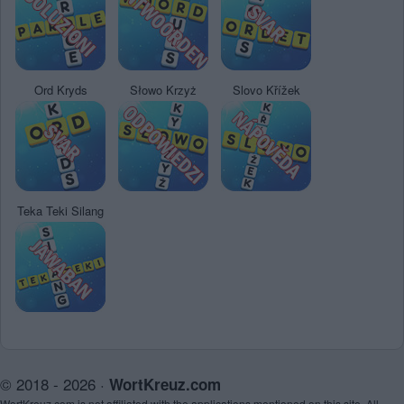
Ord Kryds
Słowo Krzyż
Slovo Křížek
Teka Teki Silang
© 2018 - 2026 ·
WortKreuz.com
WortKreuz.com is not affiliated with the applications mentioned on this site. All