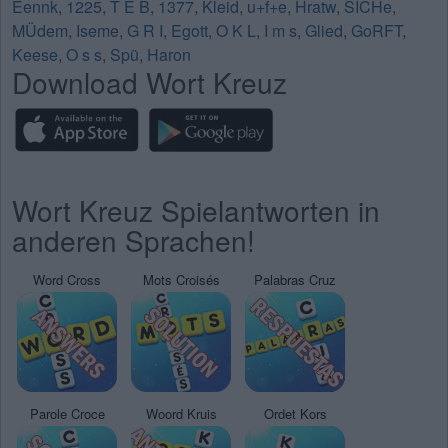
Eennk
,
1225
,
T E B
,
1377
,
Kleid
,
u+f+e
,
Hratw
,
SICHe
,
MÜdem
,
Iseme
,
G R I
,
Egott
,
O K L
,
I m s
,
Glied
,
GoRFT
,
Keese
,
O s s
,
Spü
,
Haron
Download Wort Kreuz
Wort Kreuz Spielantworten in
anderen Sprachen!
Word Cross
Mots Croisés
Palabras Cruz
Parole Croce
Woord Kruis
Ordet Kors