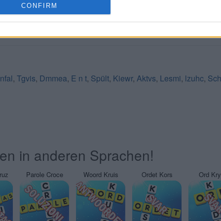
CONFIRM
nfal
,
Tgvis
,
Dmmea
,
E n t
,
Spült
,
Kiewr
,
Aktvs
,
Lesmi
,
lzuhc
,
Sc
ten in anderen Sprachen!
ruz
Parole Croce
Woord Kruis
Ordet Kors
Ord Kr