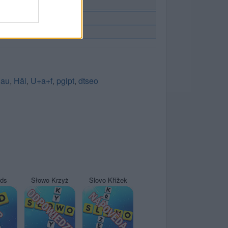
hau
,
Häl
,
U+a+f
,
pgipt
,
dtseo
yds
Słowo Krzyż
Slovo Křížek