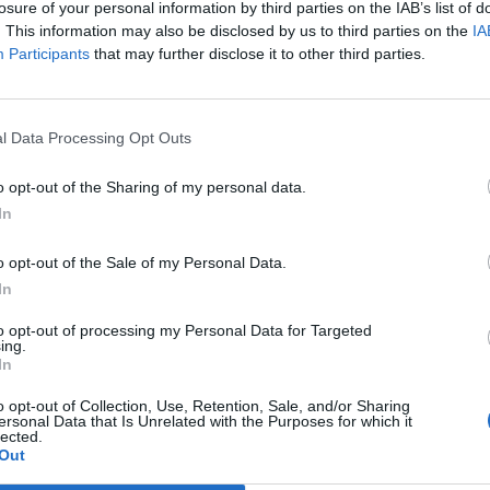
losure of your personal information by third parties on the IAB’s list of
Wählen Sie Ihr Puzzle aus:
. This information may also be disclosed by us to third parties on the
IA
Participants
that may further disclose it to other third parties.
l Data Processing Opt Outs
d der Levelnummer suchen, aber wir empfehlen Ihnen, die Suc
o opt-out of the Sharing of my personal data.
In
o opt-out of the Sale of my Personal Data.
In
to opt-out of processing my Personal Data for Targeted
ing.
In
o opt-out of Collection, Use, Retention, Sale, and/or Sharing
ersonal Data that Is Unrelated with the Purposes for which it
lected.
Out