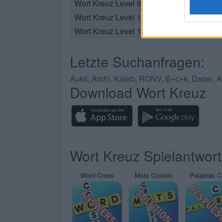
Wort Kreuz Level 9
Wort Kreuz Level 10
Wort Kreuz Level 11
Letzte Suchanfragen:
Aukti
,
Archi
,
Kaleb
,
RONV
,
B+c+k
,
Dsoei
,
A
Download Wort Kreuz
Wort Kreuz Spielantwor
Word Cross
Mots Croisés
Palabras C