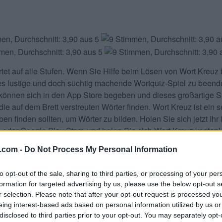
tet
auf alle Stufen. Wenn Sie Hilfe beim Lösen von
Wort Kreuz
es lustige und doch süchtig machende Wortquiz-Spiel zu beende
können sich in den App Store begeben und dieses großartige Sp
ie auf dem Brett verstreuten Wörter finden. Wort Kreuz ist ein s
 finden sollten, um Wörter zu bilden. Holen Sie sich jetzt Ihr
 oder Google Play Store und holen Sie sich Wort Kreuz kostenl
h Teilen und bewerten Sie das Spiel mit Ihrer Freundesliste, 
.com -
Do Not Process My Personal Information
.
aben. Geben Sie alle Buchstabe
to opt-out of the sale, sharing to third parties, or processing of your per
formation for targeted advertising by us, please use the below opt-out s
r selection. Please note that after your opt-out request is processed y
eing interest-based ads based on personal information utilized by us or
disclosed to third parties prior to your opt-out. You may separately opt-