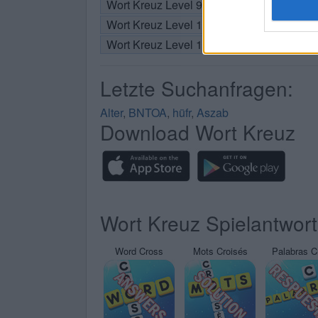
Wort Kreuz Level 9
Wort Kreuz Level 10
Wort Kreuz Level 11
Letzte Suchanfragen:
Alter
,
BNTOA
,
hüfr
,
Aszab
Download Wort Kreuz
Wort Kreuz Spielantwor
Word Cross
Mots Croisés
Palabras C