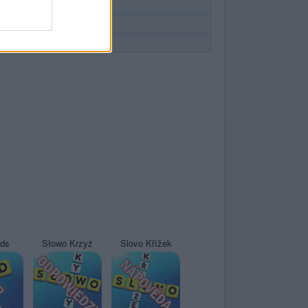
yds
Słowo Krzyż
Slovo Křížek