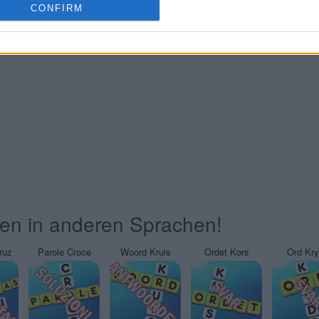
CONFIRM
ten in anderen Sprachen!
ruz
Parole Croce
Woord Kruis
Ordet Kors
Ord Kr