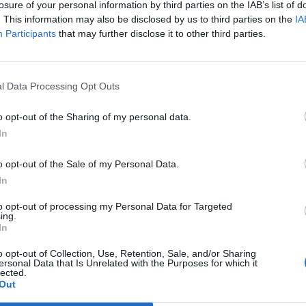
losure of your personal information by third parties on the IAB’s list of
Wählen Sie Ihr Puzzle aus:
. This information may also be disclosed by us to third parties on the
IA
Participants
that may further disclose it to other third parties.
l Data Processing Opt Outs
d der Levelnummer suchen, aber wir empfehlen Ihnen, die Suc
o opt-out of the Sharing of my personal data.
In
o opt-out of the Sale of my Personal Data.
In
to opt-out of processing my Personal Data for Targeted
ing.
In
o opt-out of Collection, Use, Retention, Sale, and/or Sharing
ersonal Data that Is Unrelated with the Purposes for which it
lected.
Out