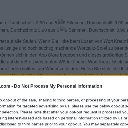
tet
auf alle Stufen. Wenn Sie Hilfe beim Lösen von
Wort Kreuz
es lustige und doch süchtig machende Wortquiz-Spiel zu beende
können sich in den App Store begeben und dieses großartige Sp
ie auf dem Brett verstreuten Wörter finden. Wort Kreuz ist ein s
 finden sollten, um Wörter zu bilden. Holen Sie sich jetzt Ihr
 oder Google Play Store und holen Sie sich Wort Kreuz kostenl
h Teilen und bewerten Sie das Spiel mit Ihrer Freundesliste, 
.com -
Do Not Process My Personal Information
.
aben. Geben Sie alle Buchstabe
to opt-out of the sale, sharing to third parties, or processing of your per
formation for targeted advertising by us, please use the below opt-out s
r selection. Please note that after your opt-out request is processed y
eing interest-based ads based on personal information utilized by us or
disclosed to third parties prior to your opt-out. You may separately opt-