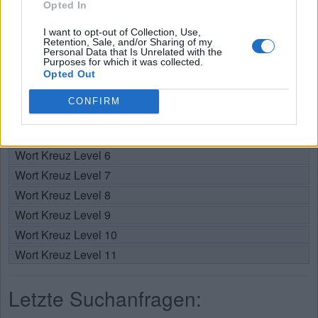
Opted In
Wählen Sie Ihr Level:
I want to opt-out of Collection, Use,
Retention, Sale, and/or Sharing of my
Personal Data that Is Unrelated with the
Wort Kreuz Level 1
Purposes for which it was collected.
Wort Kreuz Level 2
Opted Out
Wort Kreuz Level 3
CONFIRM
Wort Kreuz Level 4
Wort Kreuz Level 5
Wort Kreuz Level 6
Wort Kreuz Level 7
Wort Kreuz Level 8
Wort Kreuz Level 9
Wort Kreuz Level 10
Wort Kreuz Level 11
Letzte Suchanfragen: