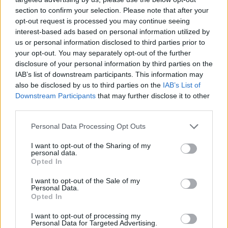
mit Ihrer Freundesliste, mehr Spieler bedeutet mehr Umsatz
section to confirm your selection. Please note that after your
für den Entwickler, also helfen Sie ihm zu wachsen.
opt-out request is processed you may continue seeing
interest-based ads based on personal information utilized by
Suche nach Buchstaben.
us or personal information disclosed to third parties prior to
your opt-out. You may separately opt-out of the further
Geben Sie alle Buchstaben
disclosure of your personal information by third parties on the
des Puzzles ein:
IAB’s list of downstream participants. This information may
also be disclosed by us to third parties on the
IAB’s List of
Downstream Participants
that may further disclose it to other
Suche
Suche
third parties.
nach
Buchstaben.
Personal Data Processing Opt Outs
Wählen Sie Ihr Puzzle aus:
Geben
I want to opt-out of the Sharing of my
Sie
personal data.
alle
Opted In
Puzzle nicht gefunden.
Buchstaben
I want to opt-out of the Sale of my
des
Personal Data.
Puzzles
Opted In
Hier können Sie nach Ihrer Antwort anhand der
ein:
Levelnummer suchen, aber wir empfehlen Ihnen, die Suche
I want to opt-out of processing my
Personal Data for Targeted Advertising.
nach Buchstaben zu verwenden.