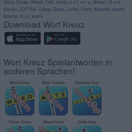
Aflov
,
Einse
,
Weeit
,
748
,
chröh
,
v a t
,
m r p
,
Bösen
,
B+i+t
,
Benau
,
EXTRA
,
Oalpp
,
Streu
,
LeVel
,
Vierz
,
Neumä
,
seuch
,
Mache
,
N i c
,
keins
Download Wort Kreuz
Wort Kreuz Spielantworten in
anderen Sprachen!
Word Cross
Mots Croisés
Palabras Cruz
Parole Croce
Woord Kruis
Ordet Kors