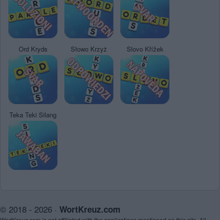
Ord Kryds
Słowo Krzyż
Slovo Křížek
Teka Teki Silang
© 2018 - 2026 ·
WortKreuz.com
WortKreuz.com is not affiliated with the applications mentioned on this site. All