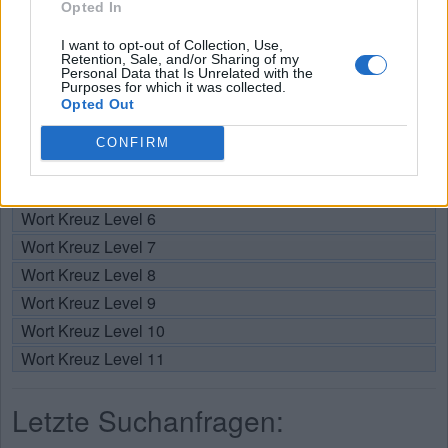
Opted In
Wählen Sie Ihr Level:
I want to opt-out of Collection, Use,
Retention, Sale, and/or Sharing of my
Personal Data that Is Unrelated with the
Wort Kreuz Level 1
Purposes for which it was collected.
Wort Kreuz Level 2
Opted Out
Wort Kreuz Level 3
CONFIRM
Wort Kreuz Level 4
Wort Kreuz Level 5
Wort Kreuz Level 6
Wort Kreuz Level 7
Wort Kreuz Level 8
Wort Kreuz Level 9
Wort Kreuz Level 10
Wort Kreuz Level 11
Letzte Suchanfragen: