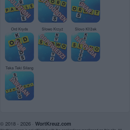
Ord Kryds
Słowo Krzyż
Slovo Křížek
Teka Teki Silang
© 2018 - 2026 ·
WortKreuz.com
WortKreuz.com is not affiliated with the applications mentioned on this site. All