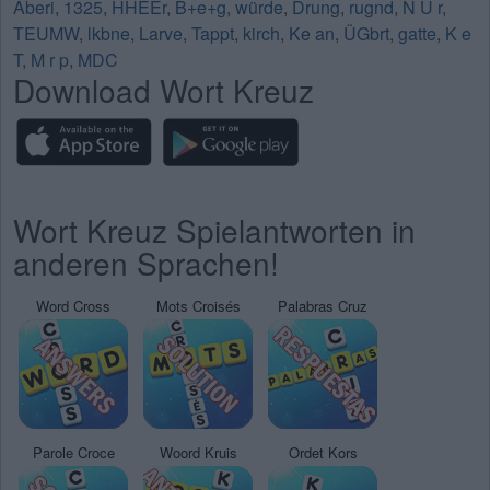
Aberi
,
1325
,
HHEEr
,
B+e+g
,
würde
,
Drung
,
rugnd
,
N U r
,
TEUMW
,
lkbne
,
Larve
,
Tappt
,
kirch
,
Ke an
,
ÜGbrt
,
gatte
,
K e
T
,
M r p
,
MDC
Download Wort Kreuz
Wort Kreuz Spielantworten in
anderen Sprachen!
Word Cross
Mots Croisés
Palabras Cruz
Parole Croce
Woord Kruis
Ordet Kors