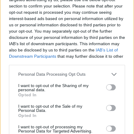
mit Ihrer Freundesliste, mehr Spieler bedeutet mehr Umsatz
section to confirm your selection. Please note that after your
für den Entwickler, also helfen Sie ihm zu wachsen.
opt-out request is processed you may continue seeing
interest-based ads based on personal information utilized by
Suche nach Buchstaben.
us or personal information disclosed to third parties prior to
your opt-out. You may separately opt-out of the further
Geben Sie alle Buchstaben
disclosure of your personal information by third parties on the
des Puzzles ein:
IAB’s list of downstream participants. This information may
also be disclosed by us to third parties on the
IAB’s List of
Downstream Participants
that may further disclose it to other
Suche
Suche
third parties.
nach
Buchstaben.
Personal Data Processing Opt Outs
Wählen Sie Ihr Puzzle aus:
Geben
I want to opt-out of the Sharing of my
Sie
personal data.
alle
Opted In
Puzzle nicht gefunden.
Buchstaben
I want to opt-out of the Sale of my
des
Personal Data.
Puzzles
Opted In
Hier können Sie nach Ihrer Antwort anhand der
ein:
Levelnummer suchen, aber wir empfehlen Ihnen, die Suche
I want to opt-out of processing my
Personal Data for Targeted Advertising.
nach Buchstaben zu verwenden.