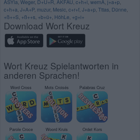
ASYla
,
Weger
,
D+Ü+R
,
AKFÄU
,
c+h+i
,
wernÃ
,
j+a+p
,
c+h+a
,
J+A+P
,
muzur
,
Mesic
,
c+r+f
,
J+a+p
,
Tttas
,
Dünne
,
+ß++S
,
+ß++s
,
+b+ü+
,
HöhLe
,
+g+i+
Download Wort Kreuz
Wort Kreuz Spielantworten in
anderen Sprachen!
Word Cross
Mots Croisés
Palabras Cruz
Parole Croce
Woord Kruis
Ordet Kors