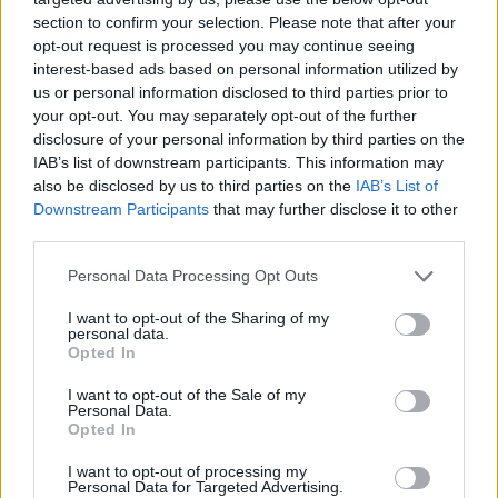
mit Ihrer Freundesliste, mehr Spieler bedeutet mehr Umsatz
section to confirm your selection. Please note that after your
für den Entwickler, also helfen Sie ihm zu wachsen.
opt-out request is processed you may continue seeing
interest-based ads based on personal information utilized by
Suche nach Buchstaben.
us or personal information disclosed to third parties prior to
your opt-out. You may separately opt-out of the further
Geben Sie alle Buchstaben
disclosure of your personal information by third parties on the
des Puzzles ein:
IAB’s list of downstream participants. This information may
also be disclosed by us to third parties on the
IAB’s List of
Downstream Participants
that may further disclose it to other
Suche
Suche
third parties.
nach
Buchstaben.
Personal Data Processing Opt Outs
Wählen Sie Ihr Puzzle aus:
Geben
I want to opt-out of the Sharing of my
Sie
personal data.
alle
Opted In
Puzzle nicht gefunden.
Buchstaben
I want to opt-out of the Sale of my
des
Personal Data.
Puzzles
Opted In
Hier können Sie nach Ihrer Antwort anhand der
ein:
Levelnummer suchen, aber wir empfehlen Ihnen, die Suche
I want to opt-out of processing my
Personal Data for Targeted Advertising.
nach Buchstaben zu verwenden.