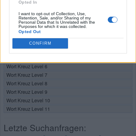
Opted In
Wählen Sie Ihr Level:
I want to opt-out of Collection, Use,
Retention, Sale, and/or Sharing of my
Personal Data that Is Unrelated with the
Wort Kreuz Level 1
Purposes for which it was collected.
Wort Kreuz Level 2
Opted Out
Wort Kreuz Level 3
CONFIRM
Wort Kreuz Level 4
Wort Kreuz Level 5
Wort Kreuz Level 6
Wort Kreuz Level 7
Wort Kreuz Level 8
Wort Kreuz Level 9
Wort Kreuz Level 10
Wort Kreuz Level 11
Letzte Suchanfragen: