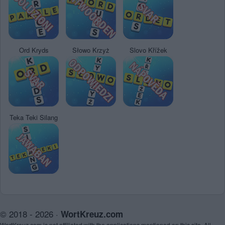
Ord Kryds
Słowo Krzyż
Slovo Křížek
Teka Teki Silang
© 2018 - 2026 ·
WortKreuz.com
WortKreuz.com is not affiliated with the applications mentioned on this site. All