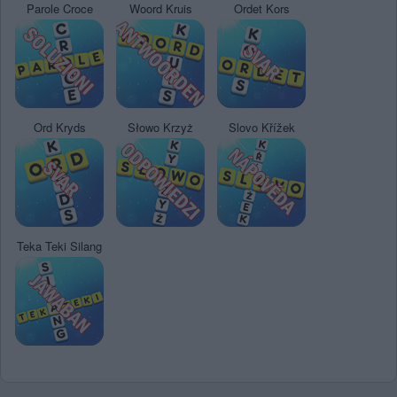
Parole Croce
Woord Kruis
Ordet Kors
Ord Kryds
Słowo Krzyż
Slovo Křížek
Teka Teki Silang