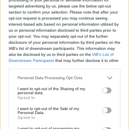
unterstützen Sie WePlay Word Games als Wort Kreuz
targeted advertising by us, please use the below opt-out
Spieleentwickler durch Teilen und bewerten Sie das Spiel
section to confirm your selection. Please note that after your
mit Ihrer Freundesliste, mehr Spieler bedeutet mehr Umsatz
opt-out request is processed you may continue seeing
für den Entwickler, also helfen Sie ihm zu wachsen.
interest-based ads based on personal information utilized by
us or personal information disclosed to third parties prior to
Suche nach Buchstaben.
your opt-out. You may separately opt-out of the further
disclosure of your personal information by third parties on the
Geben Sie alle Buchstaben
IAB’s list of downstream participants. This information may
des Puzzles ein:
also be disclosed by us to third parties on the
IAB’s List of
Downstream Participants
that may further disclose it to other
third parties.
Suche
Suche
nach
Personal Data Processing Opt Outs
Buchstaben.
Wählen Sie Ihr Puzzle aus:
Geben
I want to opt-out of the Sharing of my
personal data.
Sie
Opted In
alle
Puzzle nicht gefunden.
I want to opt-out of the Sale of my
Buchstaben
Personal Data.
des
Opted In
Puzzles
Hier können Sie nach Ihrer Antwort anhand der
I want to opt-out of processing my