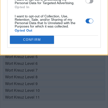
ein:
Personal Data for Targeted Advertising.
Levelnummer suchen, aber wir empfehlen Ihnen, die Suche
Opted In
nach Buchstaben zu verwenden.
I want to opt-out of Collection, Use,
Wählen Sie Ihr Level:
Retention, Sale, and/or Sharing of my
Personal Data that Is Unrelated with the
Purposes for which it was collected.
Wort Kreuz Level 1
Opted Out
Wort Kreuz Level 2
CONFIRM
Wort Kreuz Level 3
Wort Kreuz Level 4
Wort Kreuz Level 5
Wort Kreuz Level 6
Wort Kreuz Level 7
Wort Kreuz Level 8
Wort Kreuz Level 9
Wort Kreuz Level 10
Wort Kreuz Level 11