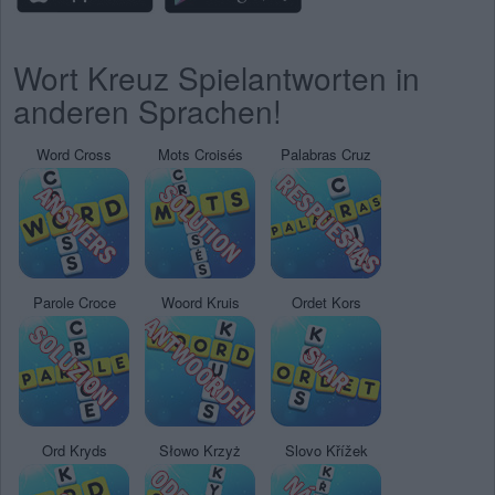
Wort Kreuz Spielantworten in
anderen Sprachen!
Word Cross
Mots Croisés
Palabras Cruz
Parole Croce
Woord Kruis
Ordet Kors
Ord Kryds
Słowo Krzyż
Slovo Křížek