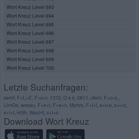
Wort Kreuz Level 693
Wort Kreuz Level 694
Wort Kreuz Level 695
Wort Kreuz Level 696
Wort Kreuz Level 697
Wort Kreuz Level 698
Wort Kreuz Level 699
Wort Kreuz Level 700
Letzte Suchanfragen:
serof
,
F+L+E
,
F+o+r
,
1372
,
O s s
,
281/l
,
ufern
,
F+o+L
,
LlmOe
,
wessu
,
F+e+t
,
F+e+n
,
Mohre
,
F+I+l
,
s+i+e
,
s+i+c
,
s+i+t
,
Hitih
,
WacHt
,
s+i+n
Download Wort Kreuz