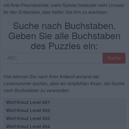
mit Ihrer Freundesliste, mehr Spieler bedeutet mehr Umsatz
für den Entwickler, also helfen Sie ihm zu wachsen.
Suche nach Buchstaben.
Geben Sie alle Buchstaben
des Puzzles ein:
Suche
Suche
nach
Buchstaben.
Geben
Hier können Sie nach Ihrer Antwort anhand der
Sie
Levelnummer suchen, aber wir empfehlen Ihnen, die Suche
alle
nach Buchstaben zu verwenden.
Buchstaben
Wort Kreuz Level 651
des
Wort Kreuz Level 652
Puzzles
ein:
Wort Kreuz Level 653
Wort Kreuz Level 654