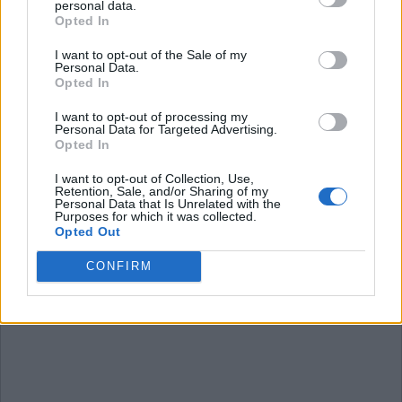
personal data.
Wort Kreuz Level 671
Opted In
Wort Kreuz Level 672
I want to opt-out of the Sale of my
Wort Kreuz Level 673
Personal Data.
Opted In
Wort Kreuz Level 674
Wort Kreuz Level 675
I want to opt-out of processing my
Personal Data for Targeted Advertising.
Wort Kreuz Level 676
Opted In
I want to opt-out of Collection, Use,
Retention, Sale, and/or Sharing of my
Personal Data that Is Unrelated with the
Purposes for which it was collected.
Opted Out
CONFIRM