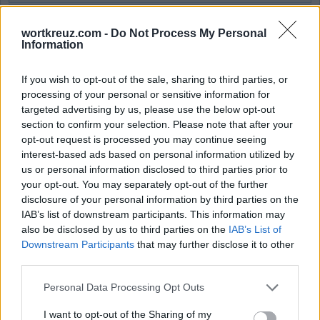
Wort Kreuz Level 655
Wort Kreuz Level 656
wortkreuz.com -
Do Not Process My Personal
Information
Wort Kreuz Level 657
Wort Kreuz Level 658
If you wish to opt-out of the sale, sharing to third parties, or
Wort Kreuz Level 659
processing of your personal or sensitive information for
targeted advertising by us, please use the below opt-out
Wort Kreuz Level 660
section to confirm your selection. Please note that after your
Wort Kreuz Level 661
opt-out request is processed you may continue seeing
Wort Kreuz Level 662
interest-based ads based on personal information utilized by
us or personal information disclosed to third parties prior to
Wort Kreuz Level 663
your opt-out. You may separately opt-out of the further
Wort Kreuz Level 664
disclosure of your personal information by third parties on the
Wort Kreuz Level 665
IAB’s list of downstream participants. This information may
also be disclosed by us to third parties on the
IAB’s List of
Wort Kreuz Level 666
Downstream Participants
that may further disclose it to other
Wort Kreuz Level 667
third parties.
Wort Kreuz Level 668
Personal Data Processing Opt Outs
Wort Kreuz Level 669
Wort Kreuz Level 670
I want to opt-out of the Sharing of my