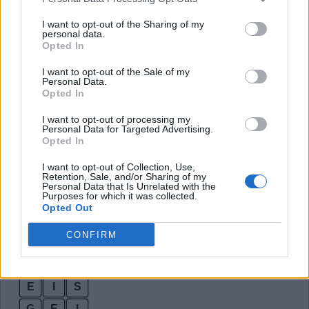
E
S
E
L
I want to opt-out of the Sharing of my
personal data.
G
E
I
L
Opted In
I
G
E
L
I want to opt-out of the Sale of my
Personal Data.
I
G
L
E
Opted In
L
E
G
E
I want to opt-out of processing my
Personal Data for Targeted Advertising.
L
E
S
E
Opted In
L
I
E
G
I want to opt-out of Collection, Use,
L
I
E
S
Retention, Sale, and/or Sharing of my
Personal Data that Is Unrelated with the
Purposes for which it was collected.
S
E
I
L
Opted Out
S
I
E
G
CONFIRM
S
I
E
L
E
I
L
E
I
S
G
E
I