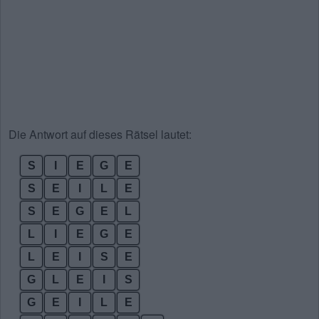
Die Antwort auf dieses Rätsel lautet:
S
I
E
G
E
S
E
I
L
E
S
E
G
E
L
L
I
E
G
E
L
E
I
S
E
G
L
E
I
S
G
E
I
L
E