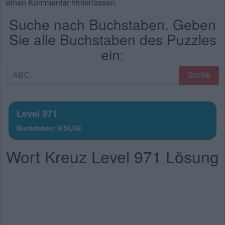
einen Kommentar hinterlassen.
Suche nach Buchstaben. Geben
Sie alle Buchstaben des Puzzles
ein:
Suche
Suche
nach
Buchstaben.
Geben
Level 971
Sie
Buchstaben: IESLGE
alle
Buchstaben
Wort Kreuz Level 971 Lösung
des
Puzzles
ein: