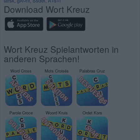
tarsk
,
gÃ¤nl
,
Ssdel
,
A+s+f
Download Wort Kreuz
Wort Kreuz Spielantworten in
anderen Sprachen!
Word Cross
Mots Croisés
Palabras Cruz
Parole Croce
Woord Kruis
Ordet Kors