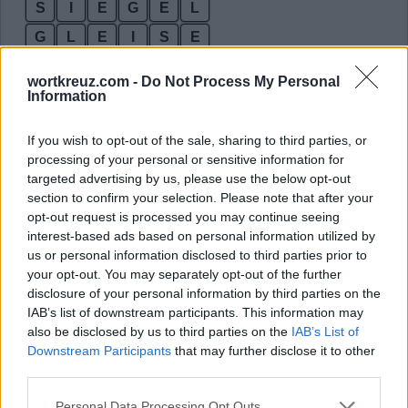
S
I
E
G
E
L
G
L
E
I
S
E
G
E
I
S
E
L
wortkreuz.com -
Do Not Process My Personal
G
E
I
L
E
S
Information
Bonusworte:
If you wish to opt-out of the sale, sharing to third parties, or
processing of your personal or sensitive information for
S
E
L
I
G
E
targeted advertising by us, please use the below opt-out
section to confirm your selection. Please note that after your
I
G
E
L
E
opt-out request is processed you may continue seeing
S
E
G
L
E
interest-based ads based on personal information utilized by
us or personal information disclosed to third parties prior to
S
E
I
G
E
your opt-out. You may separately opt-out of the further
S
E
L
I
G
disclosure of your personal information by third parties on the
IAB’s list of downstream participants. This information may
S
I
E
L
E
also be disclosed by us to third parties on the
IAB’s List of
S
I
G
L
E
Downstream Participants
that may further disclose it to other
third parties.
E
I
L
E
Personal Data Processing Opt Outs
E
I
S
E