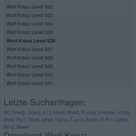
Wort Kreuz Level 522
Wort Kreuz Level 523
Wort Kreuz Level 524
Wort Kreuz Level 525
Wort Kreuz Level 526
Wort Kreuz Level 527
Wort Kreuz Level 528
Wort Kreuz Level 529
Wort Kreuz Level 530
Wort Kreuz Level 531
Letzte Suchanfragen:
80
,
Ünerg
,
Ünerg
,
e l l
,
Kreid
,
Kreid
,
R+ü+g
,
Ummse
,
umrig
,
ylelo
,
P,p,l
,
Teers
,
larse
,
Fainu
,
T+y+p
,
Eelsn
,
E R ü
,
agble
,
M r p
,
Bewir
Download Wort Kreuz