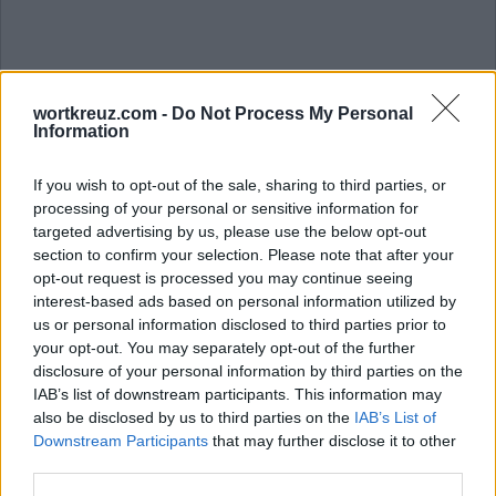
wortkreuz.com -
Do Not Process My Personal
Information
If you wish to opt-out of the sale, sharing to third parties, or
Die Antwort auf dieses Rätsel lautet:
processing of your personal or sensitive information for
targeted advertising by us, please use the below opt-out
section to confirm your selection. Please note that after your
U
N
I
opt-out request is processed you may continue seeing
N
I
E
interest-based ads based on personal information utilized by
us or personal information disclosed to third parties prior to
N
E
U
your opt-out. You may separately opt-out of the further
E
I
N
disclosure of your personal information by third parties on the
IAB’s list of downstream participants. This information may
N
A
I
V
also be disclosed by us to third parties on the
IAB’s List of
N
A
I
V
E
Downstream Participants
that may further disclose it to other
third parties.
N
I
V
E
A
U