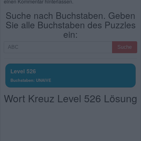
einen Kommentar hinterlassen.
Suche nach Buchstaben. Geben
Sie alle Buchstaben des Puzzles
ein:
Suche
Suche
nach
Buchstaben.
Geben
Level 526
Sie
Buchstaben: UNAIVE
alle
Buchstaben
Wort Kreuz Level 526 Lösung
des
Puzzles
ein: