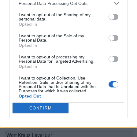
Personal Data Processing Opt Outs
Bonusworte:
I want to opt-out of the Sharing of my
personal data.
E
I
A
Opted In
V
A
N
I want to opt-out of the Sale of my
V
I
A
Personal Data.
Opted In
SUCHE NACH WEITEREN
I want to opt-out of processing my
Personal Data for Targeted Advertising.
Opted In
ANTWORTEN
I want to opt-out of Collection, Use,
Retention, Sale, and/or Sharing of my
Personal Data that Is Unrelated with the
Purposes for which it was collected.
Hier können Sie nach Ihrer Antwort anhand der
Opted Out
Levelnummer suchen, aber wir empfehlen Ihnen, die Suche
CONFIRM
nach Buchstaben zu verwenden.
Wählen Sie Ihr Level:
Wort Kreuz Level 521