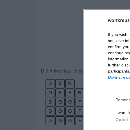
wortkreuz
If you wish 
sensitive in
confirm you
continue se
information 
further disc
Die Antwort auf dieses Rätsel lautet:
participants
Downstream 
D
E
N
O
F
E
N
Persona
D
O
O
F
D
O
O
F
E
I want t
Opted 
D
O
O
F
E
N