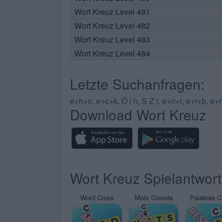
Wort Kreuz Level 481
Wort Kreuz Level 482
Wort Kreuz Level 483
Wort Kreuz Level 484
Letzte Suchanfragen:
e+h+n
,
e+c+k
,
Ö l h
,
S Z I
,
e+n+r
,
e+r+b
,
e+
Download Wort Kreuz
Wort Kreuz Spielantwor
Word Cross
Mots Croisés
Palabras C