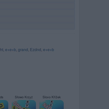
ht
,
e+e+b
,
grand
,
Ezdnd
,
e+e+b
yds
Słowo Krzyż
Slovo Křížek