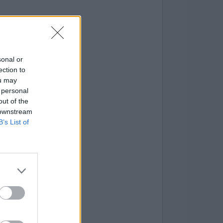
sonal or
ection to
ou may
 personal
out of the
 downstream
B’s List of