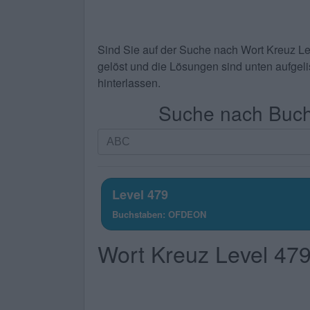
Sind Sie auf der Suche nach
Wort Kreuz L
gelöst und die Lösungen sind unten aufgelis
hinterlassen.
Suche nach Buchs
Suche
nach
Buchstaben.
Geben
Level 479
Sie
Buchstaben: OFDEON
alle
Buchstaben
Wort Kreuz Level 47
des
Puzzles
ein: