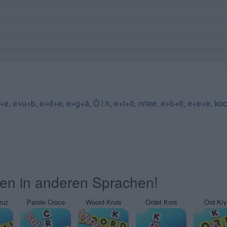
r+e
,
e+u+b
,
e+d+e
,
e+g+ä
,
Ö l h
,
e+t+ö
,
nriee
,
e+b+ö
,
e+e+e
,
koc
ten in anderen Sprachen!
ruz
Parole Croce
Woord Kruis
Ordet Kors
Ord Kr