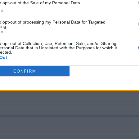
o opt-out of the Sale of my Personal Data.
In
to opt-out of processing my Personal Data for Targeted
ing.
In
CHE NACH WEITEREN ANTWOR
o opt-out of Collection, Use, Retention, Sale, and/or Sharing
ersonal Data that Is Unrelated with the Purposes for which it
lected.
Out
d der Levelnummer suchen, aber wir empfehlen Ihnen, die Suc
CONFIRM