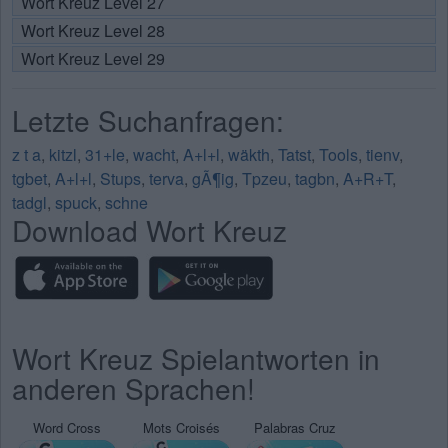
Wort Kreuz Level 27
Wort Kreuz Level 28
Wort Kreuz Level 29
Letzte Suchanfragen:
z t a
,
kitzl
,
31+le
,
wacht
,
A+l+l
,
wäkth
,
Tatst
,
Tools
,
tienv
,
tgbet
,
A+l+l
,
Stups
,
terva
,
gÃ¶ig
,
Tpzeu
,
tagbn
,
A+R+T
,
tadgl
,
spuck
,
schne
Download Wort Kreuz
Wort Kreuz Spielantworten in
anderen Sprachen!
Word Cross
Mots Croisés
Palabras Cruz