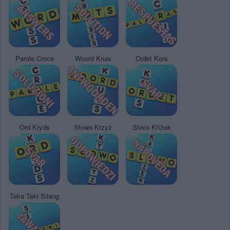
Parole Croce
Woord Kruis
Ordet Kors
Ord Kryds
Słowo Krzyż
Slovo Křížek
Teka Teki Silang