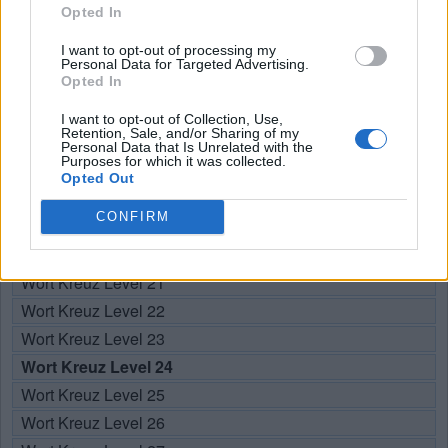
ANTWORTEN
Opted In
I want to opt-out of processing my
Personal Data for Targeted Advertising.
Opted In
Hier können Sie nach Ihrer Antwort anhand der
Levelnummer suchen, aber wir empfehlen Ihnen, die Suche
I want to opt-out of Collection, Use,
Retention, Sale, and/or Sharing of my
nach Buchstaben zu verwenden.
Personal Data that Is Unrelated with the
Purposes for which it was collected.
Opted Out
Wählen Sie Ihr Level:
CONFIRM
Wort Kreuz Level 19
Wort Kreuz Level 20
Wort Kreuz Level 21
Wort Kreuz Level 22
Wort Kreuz Level 23
Wort Kreuz Level 24
Wort Kreuz Level 25
Wort Kreuz Level 26