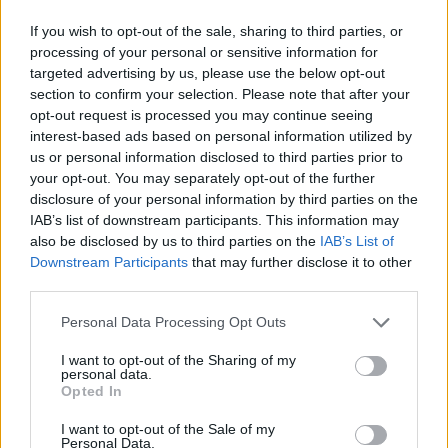
If you wish to opt-out of the sale, sharing to third parties, or
processing of your personal or sensitive information for
targeted advertising by us, please use the below opt-out
section to confirm your selection. Please note that after your
opt-out request is processed you may continue seeing
interest-based ads based on personal information utilized by
us or personal information disclosed to third parties prior to
your opt-out. You may separately opt-out of the further
Die Antwort auf dieses Rätsel lautet:
disclosure of your personal information by third parties on the
IAB’s list of downstream participants. This information may
M
I
T
also be disclosed by us to third parties on the
IAB’s List of
Downstream Participants
that may further disclose it to other
F
I
T
third parties.
L
I
F
T
Personal Data Processing Opt Outs
F
I
L
M
I want to opt-out of the Sharing of my
F
I
L
M
T
personal data.
Opted In
SUCHE NACH WEITEREN
I want to opt-out of the Sale of my
Personal Data.