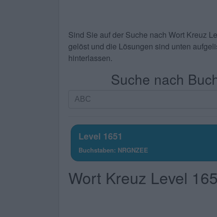
Sind Sie auf der Suche nach
Wort Kreuz L
gelöst und die Lösungen sind unten aufgelis
hinterlassen.
Suche nach Buchs
Suche
nach
Buchstaben.
Geben
Level 1651
Sie
Buchstaben: NRGNZEE
alle
Buchstaben
Wort Kreuz Level 16
des
Puzzles
ein: