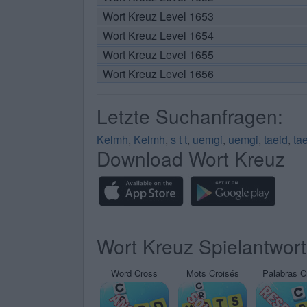
Wort Kreuz Level 1653
Wort Kreuz Level 1654
Wort Kreuz Level 1655
Wort Kreuz Level 1656
Letzte Suchanfragen:
Kelmh
,
Kelmh
,
s t t
,
uemgi
,
uemgi
,
taeid
,
ta
Download Wort Kreuz
Wort Kreuz Spielantwor
Word Cross
Mots Croisés
Palabras C