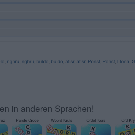
eid
,
nghru
,
nghru
,
buido
,
buido
,
afisr
,
afisr
,
Ponst
,
Ponst
,
Lloea
,
G
ten in anderen Sprachen!
ruz
Parole Croce
Woord Kruis
Ordet Kors
Ord Kr