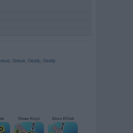
raue
,
Graue
,
Geafp
,
Geafp
yds
Słowo Krzyż
Slovo Křížek