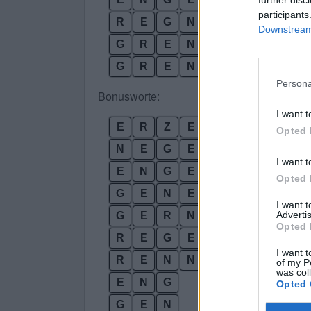
further disc
participants
R
E
G
N
E
N
Downstream 
G
R
E
N
Z
E
G
R
E
N
Z
E
N
Persona
Bonusworte:
I want t
E
R
Z
E
N
Opted 
N
E
G
E
R
I want t
E
N
G
E
Opted 
G
E
N
E
I want 
Advertis
G
E
R
N
Opted 
R
E
G
E
I want t
R
E
N
N
of my P
was col
E
N
G
Opted 
G
E
N