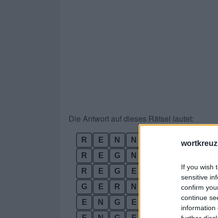
Die Antwort auf dieses Rätsel lautet:
R
E
N
N
E
wortkreuz
R
E
G
N
E
If you wish 
R
E
G
E
N
sensitive in
G
E
R
N
E
confirm you
continue se
E
N
G
E
R
information 
E
N
G
E
N