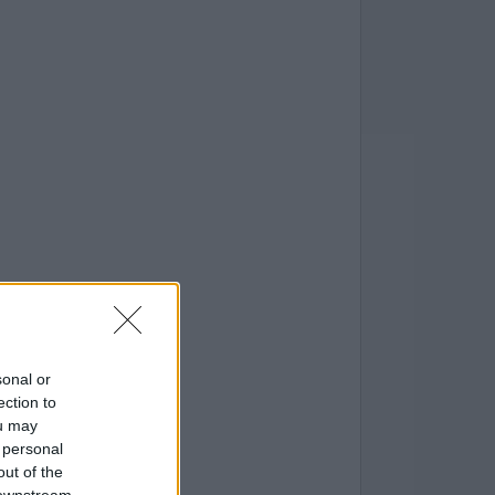
sonal or
ection to
ou may
 personal
out of the