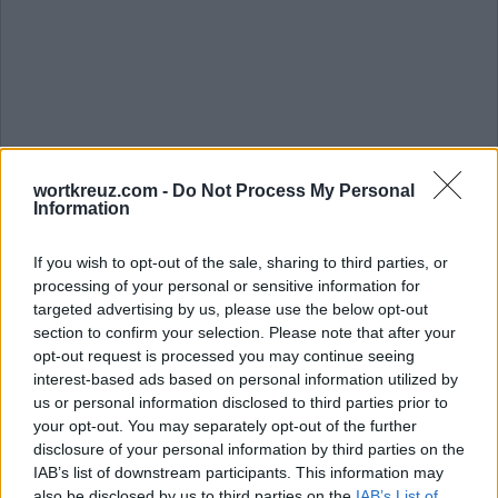
wortkreuz.com -
Do Not Process My Personal
Information
Die Antwort auf dieses Rätsel lautet:
If you wish to opt-out of the sale, sharing to third parties, or
processing of your personal or sensitive information for
M
O
N
D
targeted advertising by us, please use the below opt-out
section to confirm your selection. Please note that after your
M
O
D
E
opt-out request is processed you may continue seeing
M
E
M
O
interest-based ads based on personal information utilized by
us or personal information disclosed to third parties prior to
K
O
M
M
your opt-out. You may separately opt-out of the further
D
O
M
E
disclosure of your personal information by third parties on the
IAB’s list of downstream participants. This information may
D
E
N
K
also be disclosed by us to third parties on the
IAB’s List of