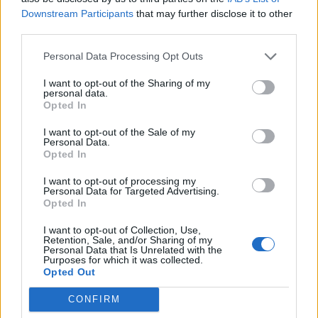
K
O
M
M
E
Downstream Participants
that may further disclose it to other
third parties.
K
O
M
M
E
N
K
O
M
M
E
N
D
Personal Data Processing Opt Outs
Bonusworte:
I want to opt-out of the Sharing of my
personal data.
Opted In
M
O
D
E
N
I want to opt-out of the Sale of my
D
E
M
Personal Data.
Opted In
D
E
N
I want to opt-out of processing my
D
O
M
Personal Data for Targeted Advertising.
Opted In
E
N
D
M
O
M
I want to opt-out of Collection, Use,
Retention, Sale, and/or Sharing of my
Personal Data that Is Unrelated with the
Purposes for which it was collected.
SUCHE NACH WEITEREN
Opted Out
ANTWORTEN
CONFIRM