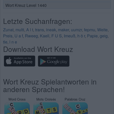
Wort Kreuz Level 1440
Letzte Suchanfragen:
Zunat
,
multi
,
A l t
,
trans
,
ineak
,
maker
,
uumzr
,
fepmu
,
Weite
,
Preis
,
U a f
,
Rweeg
,
Kaell
,
F U S
,
Imeuß
,
h ö r
,
Papie
,
geig
,
tle
,
l n e
Download Wort Kreuz
Wort Kreuz Spielantworten in
anderen Sprachen!
Word Cross
Mots Croisés
Palabras Cruz