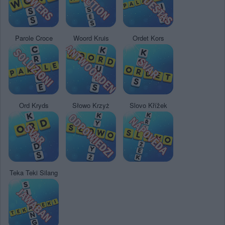
Parole Croce
Woord Kruis
Ordet Kors
Ord Kryds
Słowo Krzyż
Slovo Křížek
Teka Teki Silang