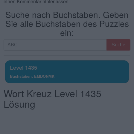
einen Kommentar hinterlassen.
Suche nach Buchstaben. Geben
Sie alle Buchstaben des Puzzles
ein:
Suche
Suche
nach
Buchstaben.
Geben
Level 1435
Sie
Buchstaben: EMDONMK
alle
Buchstaben
Wort Kreuz Level 1435
des
Puzzles
Lösung
ein: