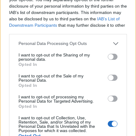
A
N
K
O
T
Z
T
disclosure of your personal information by third parties on the
IAB’s list of downstream participants. This information may
Bonusworte:
also be disclosed by us to third parties on the
IAB’s List of
Downstream Participants
that may further disclose it to other
K
O
T
Z
T
third parties.
Z
A
N
K
T
Personal Data Processing Opt Outs
A
T
Z
T
I want to opt-out of the Sharing of my
K
O
T
Z
personal data.
Opted In
T
O
N
T
I want to opt-out of the Sale of my
A
K
T
Personal Data.
Opted In
A
N
T
I want to opt-out of processing my
A
T
Z
Personal Data for Targeted Advertising.
Opted In
N
O
T
T
A
T
I want to opt-out of Collection, Use,
Retention, Sale, and/or Sharing of my
Personal Data that Is Unrelated with the
T
O
N
Purposes for which it was collected.
Opted Out