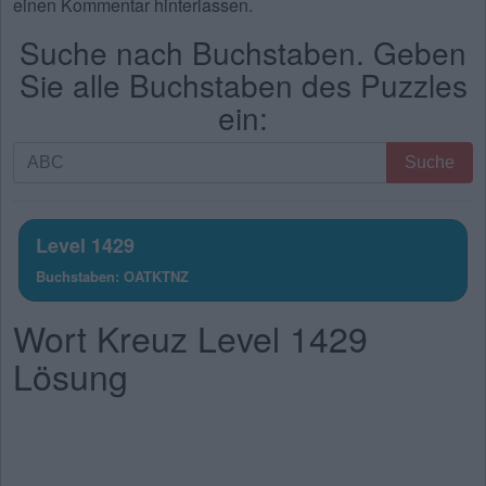
einen Kommentar hinterlassen.
Suche nach Buchstaben. Geben
Sie alle Buchstaben des Puzzles
ein:
Suche
Suche
nach
Buchstaben.
Geben
Level 1429
Sie
Buchstaben: OATKTNZ
alle
Buchstaben
Wort Kreuz Level 1429
des
Puzzles
Lösung
ein: