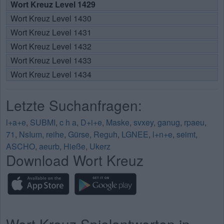
Wort Kreuz Level 1429
Wort Kreuz Level 1430
Wort Kreuz Level 1431
Wort Kreuz Level 1432
Wort Kreuz Level 1433
Wort Kreuz Level 1434
Letzte Suchanfragen:
l+a+e
,
SUBMI
,
c h a
,
D+i+e
,
Maske
,
svxey
,
ganug
,
rpaeu
,
71
,
NsIum
,
reihe
,
Gürse
,
Reguh
,
LGNEE
,
l+n+e
,
seimt
,
ASCHO
,
aeurb
,
Hieße
,
Ukerz
Download Wort Kreuz