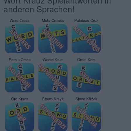
Wort Kreuz Spielantworten in
anderen Sprachen!
Word Cross
Mots Croisés
Palabras Cruz
Parole Croce
Woord Kruis
Ordet Kors
Ord Kryds
Słowo Krzyż
Slovo Křížek