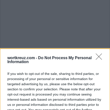
Die Antwort auf dieses Rätsel lautet:
wortkreuz.com -
Do Not Process My Personal
Information
Z
A
N
K
T
A
N
Z
If you wish to opt-out of the sale, sharing to third parties, or
processing of your personal or sensitive information for
T
A
N
K
targeted advertising by us, please use the below opt-out
section to confirm your selection. Please note that after your
T
A
K
T
opt-out request is processed you may continue seeing
T
A
N
Z
T
interest-based ads based on personal information utilized by
us or personal information disclosed to third parties prior to
T
A
N
K
T
your opt-out. You may separately opt-out of the further