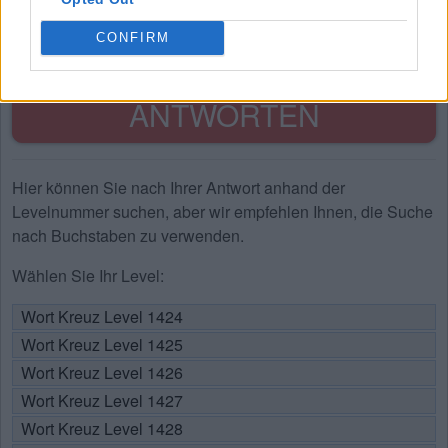
T
O
T
CONFIRM
SUCHE NACH WEITEREN
ANTWORTEN
Hier können Sie nach Ihrer Antwort anhand der
Levelnummer suchen, aber wir empfehlen Ihnen, die Suche
nach Buchstaben zu verwenden.
Wählen Sie Ihr Level:
Wort Kreuz Level 1424
Wort Kreuz Level 1425
Wort Kreuz Level 1426
Wort Kreuz Level 1427
Wort Kreuz Level 1428