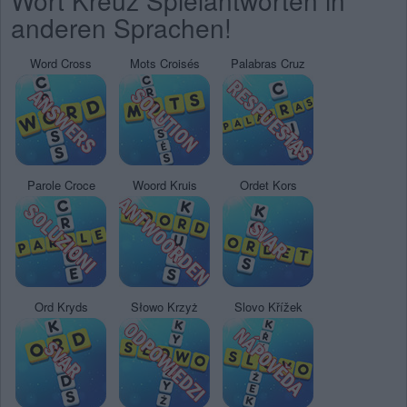
Wort Kreuz Spielantworten in
anderen Sprachen!
Word Cross
Mots Croisés
Palabras Cruz
Parole Croce
Woord Kruis
Ordet Kors
Ord Kryds
Słowo Krzyż
Slovo Křížek