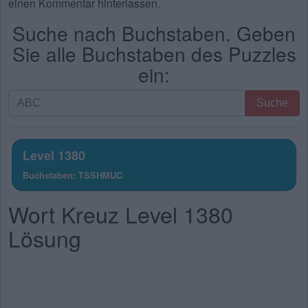
einen Kommentar hinterlassen.
Suche nach Buchstaben. Geben
Sie alle Buchstaben des Puzzles
ein:
Suche
Suche
nach
Buchstaben.
Geben
Level 1380
Sie
Buchstaben: TSSHMUC
alle
Buchstaben
Wort Kreuz Level 1380
des
Puzzles
Lösung
ein: