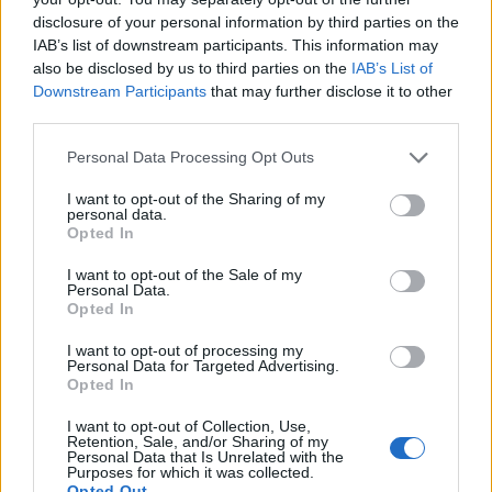
S
U
C
H
S
T
disclosure of your personal information by third parties on the
IAB’s list of downstream participants. This information may
S
C
H
M
U
S
T
also be disclosed by us to third parties on the
IAB’s List of
Downstream Participants
that may further disclose it to other
Bonusworte:
third parties.
S
C
H
M
U
S
Personal Data Processing Opt Outs
M
U
H
S
T
I want to opt-out of the Sharing of my
M
U
C
H
personal data.
Opted In
M
U
H
T
I want to opt-out of the Sale of my
S
U
C
H
Personal Data.
Opted In
S
U
M
S
I want to opt-out of processing my
C
U
M
Personal Data for Targeted Advertising.
Opted In
H
U
T
M
U
H
I want to opt-out of Collection, Use,
Retention, Sale, and/or Sharing of my
Personal Data that Is Unrelated with the
M
U
T
Purposes for which it was collected.
Opted Out