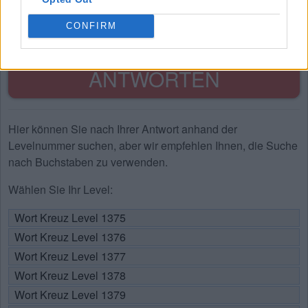
U
M
S
CONFIRM
SUCHE NACH WEITEREN
ANTWORTEN
Hier können Sie nach Ihrer Antwort anhand der
Levelnummer suchen, aber wir empfehlen Ihnen, die Suche
nach Buchstaben zu verwenden.
Wählen Sie Ihr Level:
Wort Kreuz Level 1375
Wort Kreuz Level 1376
Wort Kreuz Level 1377
Wort Kreuz Level 1378
Wort Kreuz Level 1379