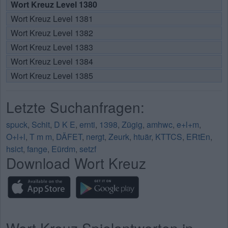
Wort Kreuz Level 1380
Wort Kreuz Level 1381
Wort Kreuz Level 1382
Wort Kreuz Level 1383
Wort Kreuz Level 1384
Wort Kreuz Level 1385
Letzte Suchanfragen:
spuck
,
Schit
,
D K E
,
ernti
,
1398
,
Zügig
,
amhwc
,
e+l+m
,
O+l+l
,
T m m
,
DÄFET
,
nergt
,
Zeurk
,
htuär
,
KTTCS
,
ERtEn
,
hsict
,
fange
,
Eürdm
,
setzf
Download Wort Kreuz