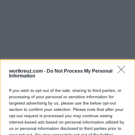
Die Antwort auf dieses Rätsel lautet:
wortkreuz.com -
Do Not Process My Personal
Information
T
U
C
H
M
U
S
T
If you wish to opt-out of the sale, sharing to third parties, or
processing of your personal or sensitive information for
M
U
S
S
targeted advertising by us, please use the below opt-out
section to confirm your selection. Please note that after your
T
U
S
C
H
opt-out request is processed you may continue seeing
S
U
C
H
T
interest-based ads based on personal information utilized by
us or personal information disclosed to third parties prior to
M
U
S
S
T
your opt-out. You may separately opt-out of the further