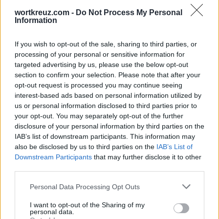
wortkreuz.com -
Do Not Process My Personal
Information
If you wish to opt-out of the sale, sharing to third parties, or
processing of your personal or sensitive information for
targeted advertising by us, please use the below opt-out
section to confirm your selection. Please note that after your
opt-out request is processed you may continue seeing
Die Antwort auf dieses Rätsel lautet:
interest-based ads based on personal information utilized by
us or personal information disclosed to third parties prior to
V
O
R
your opt-out. You may separately opt-out of the further
disclosure of your personal information by third parties on the
B
A
R
IAB’s list of downstream participants. This information may
A
B
O
also be disclosed by us to third parties on the
IAB’s List of
Downstream Participants
that may further disclose it to other
B
R
A
V
third parties.
V
O
R
A
B
Personal Data Processing Opt Outs
B
R
A
V
O
I want to opt-out of the Sharing of my
Bonusworte:
personal data.