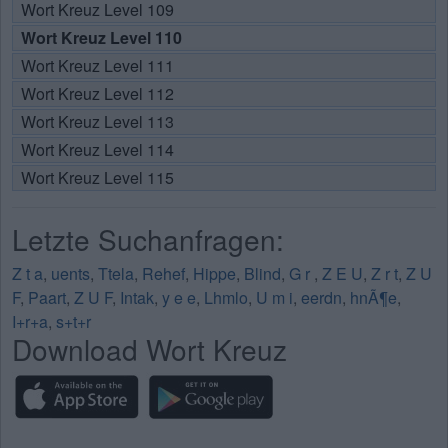
Wort Kreuz Level 109
Wort Kreuz Level 110
Wort Kreuz Level 111
Wort Kreuz Level 112
Wort Kreuz Level 113
Wort Kreuz Level 114
Wort Kreuz Level 115
Letzte Suchanfragen:
Z t a
,
uents
,
Ttela
,
Rehef
,
Hippe
,
Blind
,
G r
,
Z E U
,
Z r t
,
Z U
F
,
Paart
,
Z U F
,
Intak
,
y e e
,
Lhmlo
,
U m i
,
eerdn
,
hnÃ¶e
,
I+r+a
,
s+t+r
Download Wort Kreuz