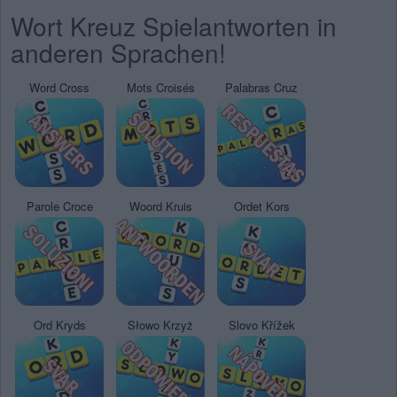
Wort Kreuz Spielantworten in
anderen Sprachen!
Word Cross
Mots Croisés
Palabras Cruz
Parole Croce
Woord Kruis
Ordet Kors
Ord Kryds
Słowo Krzyż
Slovo Křížek