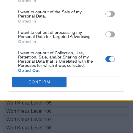
Opted In
R
O
B
I want to opt-out of the Sale of my
Personal Data.
Opted In
SUCHE NACH WEITEREN
I want to opt-out of processing my
Personal Data for Targeted Advertising.
ANTWORTEN
Opted In
I want to opt-out of Collection, Use,
Retention, Sale, and/or Sharing of my
Personal Data that Is Unrelated with the
Hier können Sie nach Ihrer Antwort anhand der
Purposes for which it was collected.
Levelnummer suchen, aber wir empfehlen Ihnen, die Suche
Opted Out
nach Buchstaben zu verwenden.
CONFIRM
Wählen Sie Ihr Level:
Wort Kreuz Level 105
Wort Kreuz Level 106
Wort Kreuz Level 107
Wort Kreuz Level 108