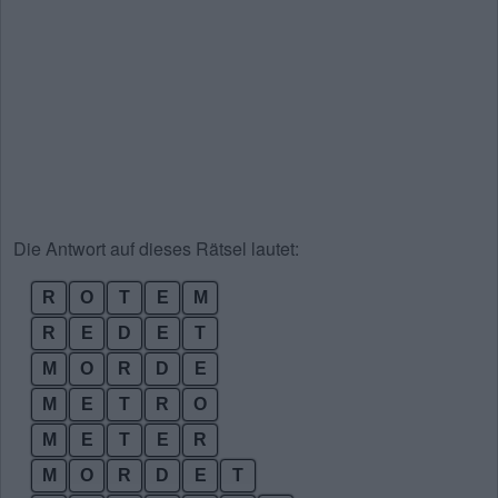
Die Antwort auf dieses Rätsel lautet:
R
O
T
E
M
R
E
D
E
T
M
O
R
D
E
M
E
T
R
O
M
E
T
E
R
M
O
R
D
E
T