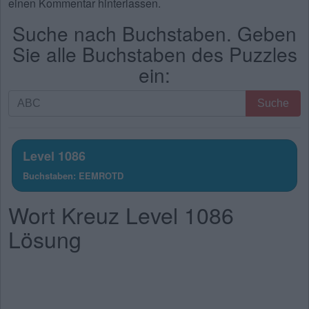
einen Kommentar hinterlassen.
Suche nach Buchstaben. Geben
Sie alle Buchstaben des Puzzles
ein:
Suche
Suche
nach
Buchstaben.
Geben
Level 1086
Sie
Buchstaben: EEMROTD
alle
Buchstaben
Wort Kreuz Level 1086
des
Puzzles
Lösung
ein: