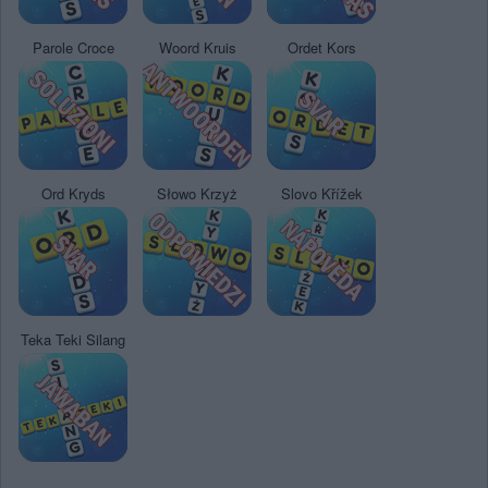
Parole Croce
Woord Kruis
Ordet Kors
Ord Kryds
Słowo Krzyż
Slovo Křížek
Teka Teki Silang