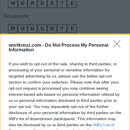
M
O
R
D
E
T
E
Bonusworte:
M
O
D
E
R
T
E
M
O
D
E
R
E
wortkreuz.com -
Do Not Process My Personal
M
O
D
E
R
T
Information
R
O
D
E
T
E
If you wish to opt-out of the sale, sharing to third parties, or
E
R
D
E
T
processing of your personal or sensitive information for
M
O
D
R
E
targeted advertising by us, please use the below opt-out
section to confirm your selection. Please note that after your
R
O
D
E
T
opt-out request is processed you may continue seeing
D
O
M
E
interest-based ads based on personal information utilized by
us or personal information disclosed to third parties prior to
D
O
R
T
your opt-out. You may separately opt-out of the further
E
M
D
E
disclosure of your personal information by third parties on the
IAB’s list of downstream participants. This information may
E
R
D
E
also be disclosed by us to third parties on the
IAB’s List of