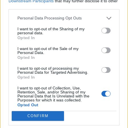
M
E
E
R
Downstream Participants
that may further disclose it to other
third parties.
M
O
D
E
Personal Data Processing Opt Outs
M
O
R
D
M
O
R
T
I want to opt-out of the Sharing of my
personal data.
O
D
E
R
Opted In
O
R
T
E
I want to opt-out of the Sale of my
Personal Data.
R
E
D
E
Opted In
R
O
D
E
I want to opt-out of processing my
Personal Data for Targeted Advertising.
R
O
T
E
Opted In
T
E
E
R
I want to opt-out of Collection, Use,
Retention, Sale, and/or Sharing of my
T
O
D
E
Personal Data that Is Unrelated with the
Purposes for which it was collected.
T
O
R
E
Opted Out
D
E
M
CONFIRM
D
E
R