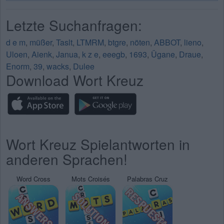
Letzte Suchanfragen:
d e m
,
müßer
,
Taslt
,
LTMRM
,
btgre
,
nöten
,
ABBOT
,
lieno
,
Uloen
,
Aienk
,
Janua
,
k z e
,
eeegb
,
1693
,
Ügane
,
Draue
,
Enorm
,
39
,
wacks
,
Dulee
Download Wort Kreuz
Wort Kreuz Spielantworten in
anderen Sprachen!
Word Cross
Mots Croisés
Palabras Cruz