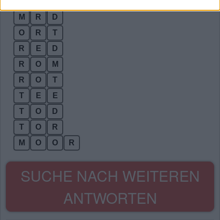
D
O
M
M
R
D
O
R
T
R
E
D
R
O
M
R
O
T
T
E
E
T
O
D
T
O
R
M
O
O
R
SUCHE NACH WEITEREN
ANTWORTEN