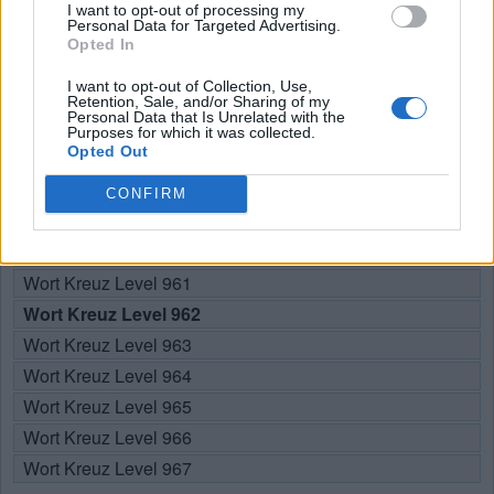
I want to opt-out of processing my
Hier können Sie nach Ihrer Antwort anhand der
Personal Data for Targeted Advertising.
Levelnummer suchen, aber wir empfehlen Ihnen, die Suche
Opted In
nach Buchstaben zu verwenden.
I want to opt-out of Collection, Use,
Retention, Sale, and/or Sharing of my
Wählen Sie Ihr Level:
Personal Data that Is Unrelated with the
Purposes for which it was collected.
Opted Out
Wort Kreuz Level 957
Wort Kreuz Level 958
CONFIRM
Wort Kreuz Level 959
Wort Kreuz Level 960
Wort Kreuz Level 961
Wort Kreuz Level 962
Wort Kreuz Level 963
Wort Kreuz Level 964
Wort Kreuz Level 965
Wort Kreuz Level 966
Wort Kreuz Level 967