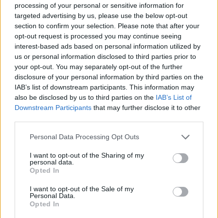
processing of your personal or sensitive information for
mit Ihrer Freundesliste, mehr Spieler bedeutet mehr Umsatz
targeted advertising by us, please use the below opt-out
für den Entwickler, also helfen Sie ihm zu wachsen.
section to confirm your selection. Please note that after your
Suche nach Buchstaben.
opt-out request is processed you may continue seeing
interest-based ads based on personal information utilized by
Geben Sie alle Buchstaben
us or personal information disclosed to third parties prior to
your opt-out. You may separately opt-out of the further
des Puzzles ein:
disclosure of your personal information by third parties on the
IAB’s list of downstream participants. This information may
Suche
also be disclosed by us to third parties on the
IAB’s List of
Suche
nach
Downstream Participants
that may further disclose it to other
Buchstaben.
third parties.
Wählen Sie Ihr Puzzle aus:
Geben
Personal Data Processing Opt Outs
Sie
alle
Level 953
I want to opt-out of the Sharing of my
personal data.
Buchstaben
Buchstaben: NERÖTT Wörter: 10
Opted In
des
Level 962
Puzzles
I want to opt-out of the Sale of my
Buchstaben: NETTOR Wörter: 10
Personal Data.
ein:
Opted In