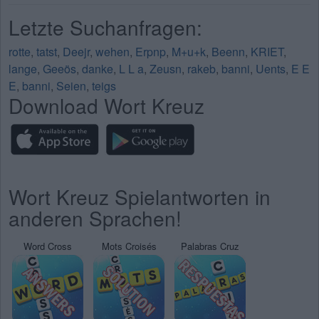
Letzte Suchanfragen:
rotte
,
tatst
,
Deejr
,
wehen
,
Erpnp
,
M+u+k
,
Beenn
,
KRIET
,
lange
,
Geeös
,
danke
,
L L a
,
Zeusn
,
rakeb
,
banni
,
Uents
,
E E
E
,
banni
,
Seien
,
teigs
Download Wort Kreuz
Wort Kreuz Spielantworten in
anderen Sprachen!
Word Cross
Mots Croisés
Palabras Cruz