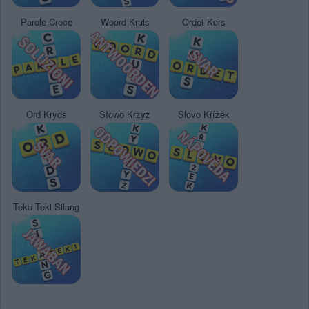
Parole Croce
Woord Kruis
Ordet Kors
Ord Kryds
Słowo Krzyż
Slovo Křížek
Teka Teki Silang