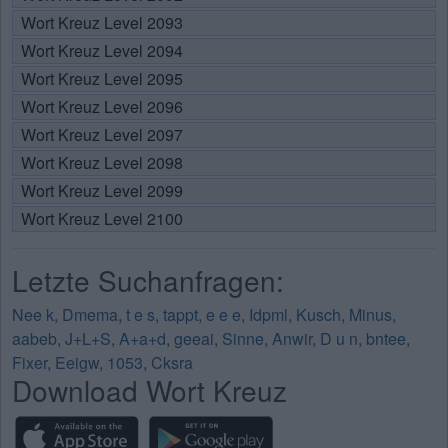
Wort Kreuz Level 2093
Wort Kreuz Level 2094
Wort Kreuz Level 2095
Wort Kreuz Level 2096
Wort Kreuz Level 2097
Wort Kreuz Level 2098
Wort Kreuz Level 2099
Wort Kreuz Level 2100
Letzte Suchanfragen:
Nee k
,
Dmema
,
t e s
,
tappt
,
e e e
,
Idpml
,
Kusch
,
Minus
,
aabeb
,
J+L+S
,
A+a+d
,
geeai
,
Sinne
,
Anwir
,
D u n
,
bntee
,
Fixer
,
Eeigw
,
1053
,
Cksra
Download Wort Kreuz