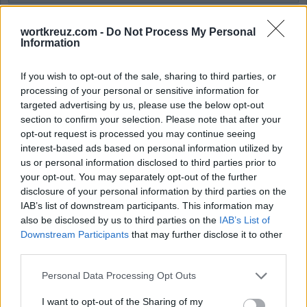
Wort Kreuz Level 2055
Wort Kreuz Level 2056
wortkreuz.com -
Do Not Process My Personal
Information
Wort Kreuz Level 2057
Wort Kreuz Level 2058
If you wish to opt-out of the sale, sharing to third parties, or
Wort Kreuz Level 2059
processing of your personal or sensitive information for
targeted advertising by us, please use the below opt-out
Wort Kreuz Level 2060
section to confirm your selection. Please note that after your
Wort Kreuz Level 2061
opt-out request is processed you may continue seeing
Wort Kreuz Level 2062
interest-based ads based on personal information utilized by
us or personal information disclosed to third parties prior to
Wort Kreuz Level 2063
your opt-out. You may separately opt-out of the further
Wort Kreuz Level 2064
disclosure of your personal information by third parties on the
Wort Kreuz Level 2065
IAB’s list of downstream participants. This information may
also be disclosed by us to third parties on the
IAB’s List of
Wort Kreuz Level 2066
Downstream Participants
that may further disclose it to other
Wort Kreuz Level 2067
third parties.
Wort Kreuz Level 2068
Personal Data Processing Opt Outs
Wort Kreuz Level 2069
Wort Kreuz Level 2070
I want to opt-out of the Sharing of my