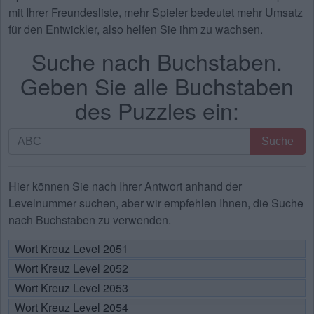
mit Ihrer Freundesliste, mehr Spieler bedeutet mehr Umsatz
für den Entwickler, also helfen Sie ihm zu wachsen.
Suche nach Buchstaben.
Geben Sie alle Buchstaben
des Puzzles ein:
Suche
Suche
nach
Buchstaben.
Geben
Hier können Sie nach Ihrer Antwort anhand der
Sie
Levelnummer suchen, aber wir empfehlen Ihnen, die Suche
alle
nach Buchstaben zu verwenden.
Buchstaben
Wort Kreuz Level 2051
des
Wort Kreuz Level 2052
Puzzles
ein:
Wort Kreuz Level 2053
Wort Kreuz Level 2054