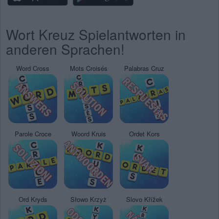
Wort Kreuz Spielantworten in
anderen Sprachen!
Word Cross
Mots Croisés
Palabras Cruz
Parole Croce
Woord Kruis
Ordet Kors
Ord Kryds
Słowo Krzyż
Slovo Křížek