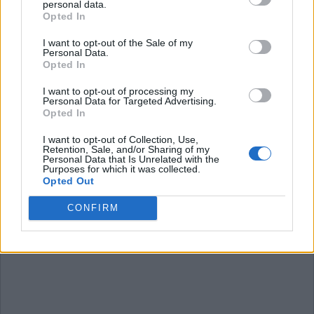
personal data.
Wort Kreuz Level 2071
Opted In
Wort Kreuz Level 2072
I want to opt-out of the Sale of my
Wort Kreuz Level 2073
Personal Data.
Opted In
Wort Kreuz Level 2074
Wort Kreuz Level 2075
I want to opt-out of processing my
Personal Data for Targeted Advertising.
Wort Kreuz Level 2076
Opted In
I want to opt-out of Collection, Use,
Retention, Sale, and/or Sharing of my
Personal Data that Is Unrelated with the
Purposes for which it was collected.
Opted Out
CONFIRM