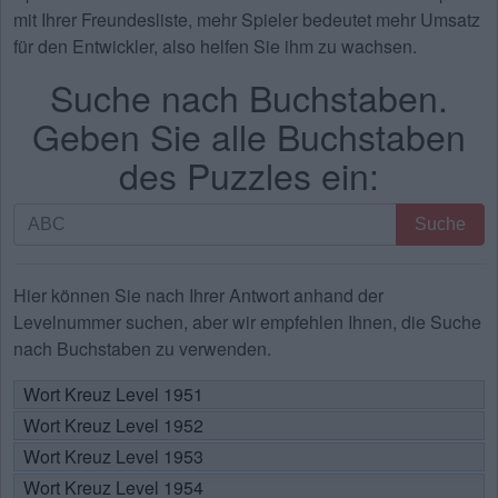
mit Ihrer Freundesliste, mehr Spieler bedeutet mehr Umsatz
für den Entwickler, also helfen Sie ihm zu wachsen.
Suche nach Buchstaben.
Geben Sie alle Buchstaben
des Puzzles ein:
Suche
Suche
nach
Buchstaben.
Geben
Hier können Sie nach Ihrer Antwort anhand der
Sie
Levelnummer suchen, aber wir empfehlen Ihnen, die Suche
alle
nach Buchstaben zu verwenden.
Buchstaben
Wort Kreuz Level 1951
des
Wort Kreuz Level 1952
Puzzles
ein:
Wort Kreuz Level 1953
Wort Kreuz Level 1954