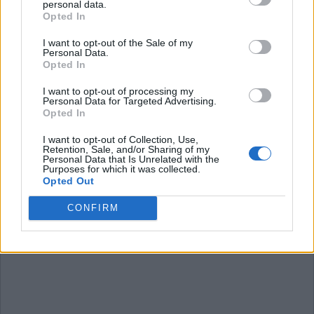
personal data.
Wort Kreuz Level 1971
Opted In
Wort Kreuz Level 1972
I want to opt-out of the Sale of my
Wort Kreuz Level 1973
Personal Data.
Opted In
Wort Kreuz Level 1974
Wort Kreuz Level 1975
I want to opt-out of processing my
Personal Data for Targeted Advertising.
Wort Kreuz Level 1976
Opted In
I want to opt-out of Collection, Use,
Retention, Sale, and/or Sharing of my
Personal Data that Is Unrelated with the
Purposes for which it was collected.
Opted Out
CONFIRM