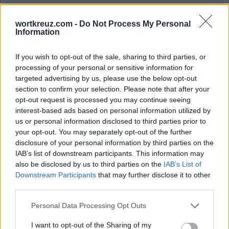
Wort Kreuz Level 1955
Wort Kreuz Level 1956
wortkreuz.com -
Do Not Process My Personal
Information
Wort Kreuz Level 1957
Wort Kreuz Level 1958
If you wish to opt-out of the sale, sharing to third parties, or
Wort Kreuz Level 1959
processing of your personal or sensitive information for
targeted advertising by us, please use the below opt-out
Wort Kreuz Level 1960
section to confirm your selection. Please note that after your
Wort Kreuz Level 1961
opt-out request is processed you may continue seeing
Wort Kreuz Level 1962
interest-based ads based on personal information utilized by
us or personal information disclosed to third parties prior to
Wort Kreuz Level 1963
your opt-out. You may separately opt-out of the further
Wort Kreuz Level 1964
disclosure of your personal information by third parties on the
Wort Kreuz Level 1965
IAB’s list of downstream participants. This information may
also be disclosed by us to third parties on the
IAB’s List of
Wort Kreuz Level 1966
Downstream Participants
that may further disclose it to other
Wort Kreuz Level 1967
third parties.
Wort Kreuz Level 1968
Personal Data Processing Opt Outs
Wort Kreuz Level 1969
Wort Kreuz Level 1970
I want to opt-out of the Sharing of my