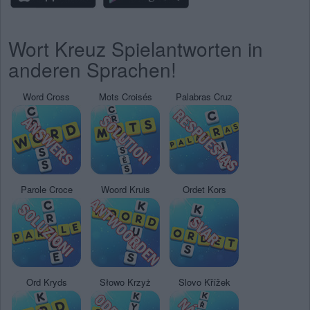
Wort Kreuz Spielantworten in
anderen Sprachen!
Word Cross
Mots Croisés
Palabras Cruz
Parole Croce
Woord Kruis
Ordet Kors
Ord Kryds
Słowo Krzyż
Slovo Křížek