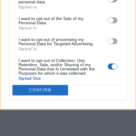
personal data.
Wort Kreuz Level 1921
Opted In
Wort Kreuz Level 1922
I want to opt-out of the Sale of my
Wort Kreuz Level 1923
Personal Data.
Opted In
Wort Kreuz Level 1924
Wort Kreuz Level 1925
I want to opt-out of processing my
Personal Data for Targeted Advertising.
Wort Kreuz Level 1926
Opted In
I want to opt-out of Collection, Use,
Retention, Sale, and/or Sharing of my
Personal Data that Is Unrelated with the
Purposes for which it was collected.
Opted Out
CONFIRM