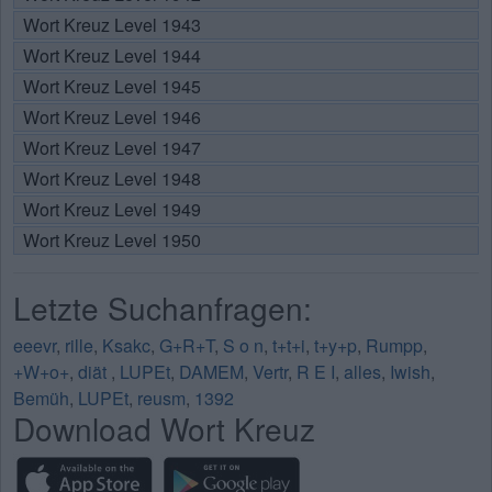
Wort Kreuz Level 1943
Wort Kreuz Level 1944
Wort Kreuz Level 1945
Wort Kreuz Level 1946
Wort Kreuz Level 1947
Wort Kreuz Level 1948
Wort Kreuz Level 1949
Wort Kreuz Level 1950
Letzte Suchanfragen:
eeevr
,
rille
,
Ksakc
,
G+R+T
,
S o n
,
t+t+i
,
t+y+p
,
Rumpp
,
+W+o+
,
diät
,
LUPEt
,
DAMEM
,
Vertr
,
R E I
,
alles
,
Iwish
,
Bemüh
,
LUPEt
,
reusm
,
1392
Download Wort Kreuz