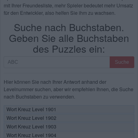
mit Ihrer Freundesliste, mehr Spieler bedeutet mehr Umsatz
für den Entwickler, also helfen Sie ihm zu wachsen.
Suche nach Buchstaben.
Geben Sie alle Buchstaben
des Puzzles ein:
Suche
Suche
nach
Buchstaben.
Geben
Hier können Sie nach Ihrer Antwort anhand der
Sie
Levelnummer suchen, aber wir empfehlen Ihnen, die Suche
alle
nach Buchstaben zu verwenden.
Buchstaben
Wort Kreuz Level 1901
des
Wort Kreuz Level 1902
Puzzles
ein:
Wort Kreuz Level 1903
Wort Kreuz Level 1904