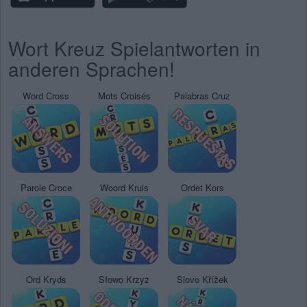
Wort Kreuz Spielantworten in
anderen Sprachen!
Word Cross
Mots Croisés
Palabras Cruz
Parole Croce
Woord Kruis
Ordet Kors
Ord Kryds
Słowo Krzyż
Slovo Křížek