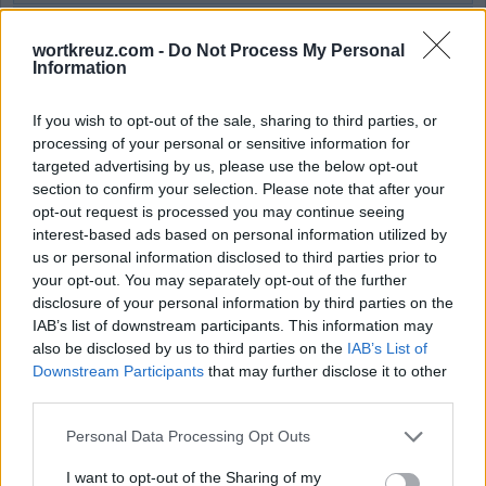
Wort Kreuz Level 1905
Wort Kreuz Level 1906
wortkreuz.com -
Do Not Process My Personal
Information
Wort Kreuz Level 1907
Wort Kreuz Level 1908
If you wish to opt-out of the sale, sharing to third parties, or
Wort Kreuz Level 1909
processing of your personal or sensitive information for
targeted advertising by us, please use the below opt-out
Wort Kreuz Level 1910
section to confirm your selection. Please note that after your
Wort Kreuz Level 1911
opt-out request is processed you may continue seeing
Wort Kreuz Level 1912
interest-based ads based on personal information utilized by
us or personal information disclosed to third parties prior to
Wort Kreuz Level 1913
your opt-out. You may separately opt-out of the further
Wort Kreuz Level 1914
disclosure of your personal information by third parties on the
Wort Kreuz Level 1915
IAB’s list of downstream participants. This information may
also be disclosed by us to third parties on the
IAB’s List of
Wort Kreuz Level 1916
Downstream Participants
that may further disclose it to other
Wort Kreuz Level 1917
third parties.
Wort Kreuz Level 1918
Personal Data Processing Opt Outs
Wort Kreuz Level 1919
Wort Kreuz Level 1920
I want to opt-out of the Sharing of my