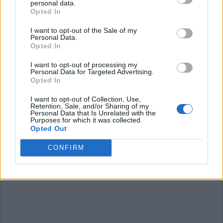
personal data.
Wort Kreuz Level 1721
Opted In
Wort Kreuz Level 1722
I want to opt-out of the Sale of my
Wort Kreuz Level 1723
Personal Data.
Opted In
Wort Kreuz Level 1724
Wort Kreuz Level 1725
I want to opt-out of processing my
Personal Data for Targeted Advertising.
Wort Kreuz Level 1726
Opted In
I want to opt-out of Collection, Use,
Retention, Sale, and/or Sharing of my
Personal Data that Is Unrelated with the
Purposes for which it was collected.
Opted Out
CONFIRM