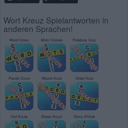
Wort Kreuz Spielantworten in
anderen Sprachen!
Word Cross
Mots Croisés
Palabras Cruz
Parole Croce
Woord Kruis
Ordet Kors
Ord Kryds
Słowo Krzyż
Slovo Křížek