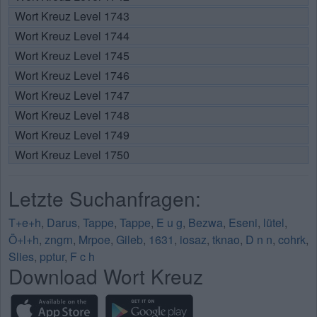
Wort Kreuz Level 1743
Wort Kreuz Level 1744
Wort Kreuz Level 1745
Wort Kreuz Level 1746
Wort Kreuz Level 1747
Wort Kreuz Level 1748
Wort Kreuz Level 1749
Wort Kreuz Level 1750
Letzte Suchanfragen:
T+e+h
,
Darus
,
Tappe
,
Tappe
,
E u g
,
Bezwa
,
Eseni
,
lütel
,
Ö+l+h
,
zngrn
,
Mrpoe
,
Gileb
,
1631
,
iosaz
,
tknao
,
D n n
,
cohrk
,
Slies
,
pptur
,
F c h
Download Wort Kreuz