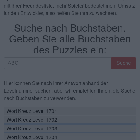
mit Ihrer Freundesliste, mehr Spieler bedeutet mehr Umsatz
für den Entwickler, also helfen Sie ihm zu wachsen.
Suche nach Buchstaben.
Geben Sie alle Buchstaben
des Puzzles ein:
Suche
Suche
nach
Buchstaben.
Geben
Hier können Sie nach Ihrer Antwort anhand der
Sie
Levelnummer suchen, aber wir empfehlen Ihnen, die Suche
alle
nach Buchstaben zu verwenden.
Buchstaben
Wort Kreuz Level 1701
des
Wort Kreuz Level 1702
Puzzles
ein:
Wort Kreuz Level 1703
Wort Kreuz Level 1704