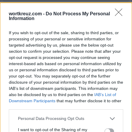
Wort Kreuz Level 1705
Wort Kreuz Level 1706
wortkreuz.com -
Do Not Process My Personal
Information
Wort Kreuz Level 1707
Wort Kreuz Level 1708
If you wish to opt-out of the sale, sharing to third parties, or
Wort Kreuz Level 1709
processing of your personal or sensitive information for
targeted advertising by us, please use the below opt-out
Wort Kreuz Level 1710
section to confirm your selection. Please note that after your
Wort Kreuz Level 1711
opt-out request is processed you may continue seeing
Wort Kreuz Level 1712
interest-based ads based on personal information utilized by
us or personal information disclosed to third parties prior to
Wort Kreuz Level 1713
your opt-out. You may separately opt-out of the further
Wort Kreuz Level 1714
disclosure of your personal information by third parties on the
Wort Kreuz Level 1715
IAB’s list of downstream participants. This information may
also be disclosed by us to third parties on the
IAB’s List of
Wort Kreuz Level 1716
Downstream Participants
that may further disclose it to other
Wort Kreuz Level 1717
third parties.
Wort Kreuz Level 1718
Personal Data Processing Opt Outs
Wort Kreuz Level 1719
Wort Kreuz Level 1720
I want to opt-out of the Sharing of my